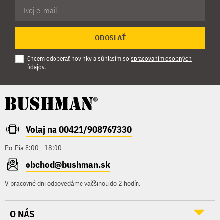
ODOSLAŤ
Chcem odoberať novinky a súhlasím so
spracovaním osobných
údajov
.
Volaj na 00421/908767330
Po-Pia 8:00 - 18:00
obchod@bushman.sk
V pracovné dni odpovedáme väčšinou do 2 hodín.
O NÁS