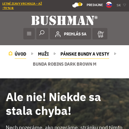
LETNÉ ZĽAVY VRCHOLIA – AŽ
7
PREDAJNE
SK
-70 %!☀️
PRIHLÁS SA
ÚVOD
MUŽI
PÁNSKE BUNDY A VESTY
BUNDA ROBINS DARK BROWN M
Ale nie! Niekde sa
stala chyba!
Nech pozeráme, ako pozeráme, stránku pod týmto