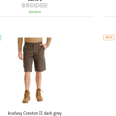
S
M
L
XL
XXXL
skladom
AKCIA
kraťasy Creston II dark grey