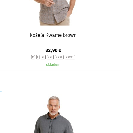
košeľa Kwame brown
82,90 €
M
L
XL
XXL
XXXL
XXXXL
skladom
A