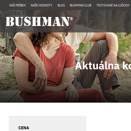
NÁŠ PRÍBEH
NAŠE HODNOTY
BLOG
BUSHMAN CLUB
TESTOVANÉ NA ĽUĎOCH
Aktuálna k
CENA