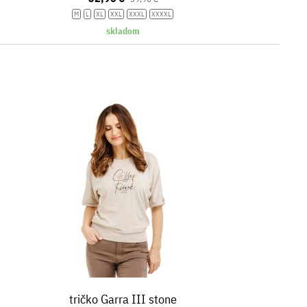
M
L
XL
XXL
XXXL
XXXXL
skladom
tričko Garra III stone