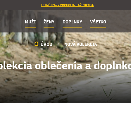
LETNÉ ZĽAVY VRCHOLIA – AŽ -70 %!☀️
MUŽI
ŽENY
DOPLNKY
VŠETKO
ÚVOD
NOVÁ KOLEKCIA
olekcia oblečenia a dopln