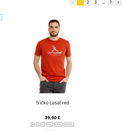
<
1
2
3
...
7
>
A
tričko Lasal red
39,90 €
M
L
XL
XXL
XXXL
XXXXL