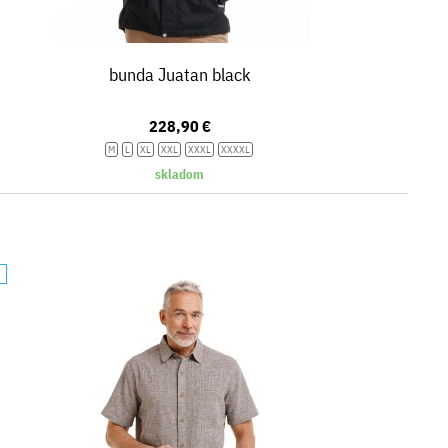
bunda Juatan black
228,90 €
M
L
XL
XXL
XXXL
XXXXL
skladom
A