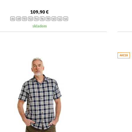
109,90 €
46
48
50
52
54
56
58
60
62
64
skladom
AKCIA