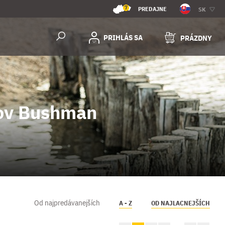
7
PREDAJNE
SK
PRIHLÁS SA
PRÁZDNY
kov Bushman
Od najpredávanejších
A - Z
OD NAJLACNEJŠÍCH