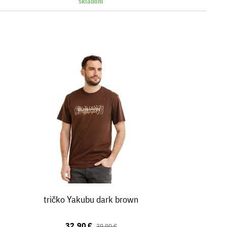
skladom
tričko Yakubu dark brown
32,90 €
39,90 €