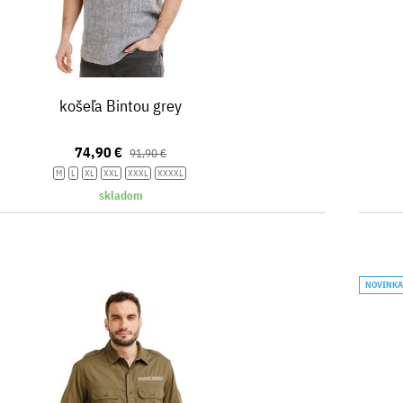
košeľa Bintou grey
74,90 €
91,90 €
M
L
XL
XXL
XXXL
XXXXL
skladom
NOVINK