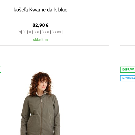
košeľa Kwame dark blue
82,90 €
M
L
XL
XXL
XXXL
XXXXL
skladom
DOPRAVA
NOVINK