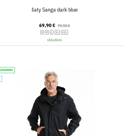
šaty Sanga dark blue
69,90 €
99,90 €
S
M
L
XL
XXL
skladom
 ZADARMO
A