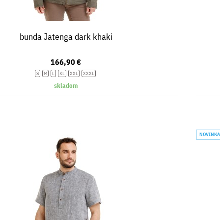
bunda Jatenga dark khaki
166,90 €
S
M
L
XL
XXL
XXXL
skladom
NOVINK