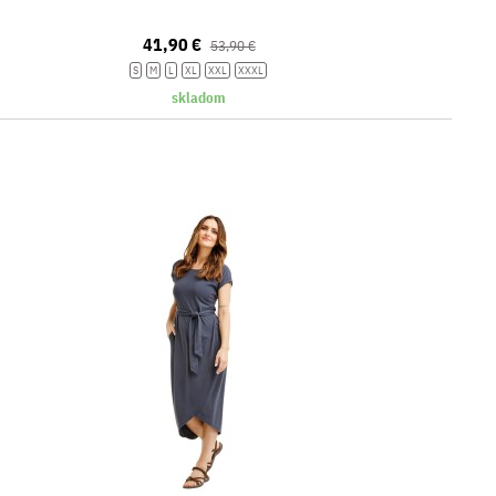
41,90 €
53,90 €
S
M
L
XL
XXL
XXXL
skladom