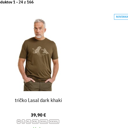
duktov 1 -
24
z
166
NOVINK
tričko Lasal dark khaki
39,90 €
M
L
XL
XXL
XXXL
XXXXL