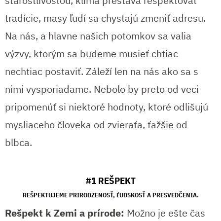
starostlivosťou, klíma prestáva rešpektovať
tradície, masy ľudí sa chystajú zmeniť adresu.
Na nás, a hlavne našich potomkov sa valia
výzvy, ktorým sa budeme musieť chtiac
nechtiac postaviť. Záleží len na nás ako sa s
nimi vysporiadame. Nebolo by preto od veci
pripomenúť si niektoré hodnoty, ktoré odlišujú
mysliaceho človeka od zvieraťa, ťažšie od
blbca.
#1 REŠPEKT
REŠPEKTUJEME PRIRODZENOSŤ, ĽUDSKOSŤ A PRESVEDČENIA.
Rešpekt k Zemi a prírode:
Možno je ešte čas