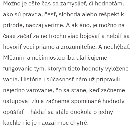
Možno je ešte čas sa zamyslieť, či hodnotám,
ako sú pravda, česť, sloboda alebo rešpekt k
prírode, naozaj veríme. A ak áno, je možno na
čase začať za ne trochu viac bojovať a nebáť sa
hovoriť veci priamo a zrozumiteľne. A neuhýbať.
Mlčaním a nečinnosťou iba uľahčujeme
fungovanie tým, ktorým tieto hodnoty vyložene
vadia. História i súčasnosť nám už pripravili
nejedno varovanie, čo sa stane, keď začneme
ustupovať zlu a začneme spomínané hodnoty
opúšťať – hádať sa stále dookola o jedny
kachle nie je naozaj moc chytré.