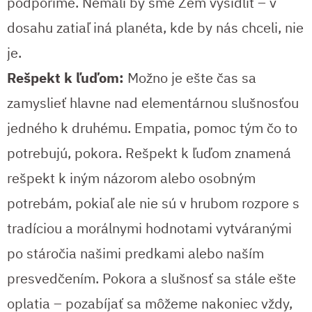
podporíme. Nemali by sme Zem vysídliť – v
dosahu zatiaľ iná planéta, kde by nás chceli, nie
je.
Rešpekt k ľuďom:
Možno je ešte čas sa
zamyslieť hlavne nad elementárnou slušnosťou
jedného k druhému. Empatia, pomoc tým čo to
potrebujú, pokora. Rešpekt k ľuďom znamená
rešpekt k iným názorom alebo osobným
potrebám, pokiaľ ale nie sú v hrubom rozpore s
tradíciou a morálnymi hodnotami vytváranými
po stáročia našimi predkami alebo naším
presvedčením. Pokora a slušnosť sa stále ešte
oplatia – pozabíjať sa môžeme nakoniec vždy,