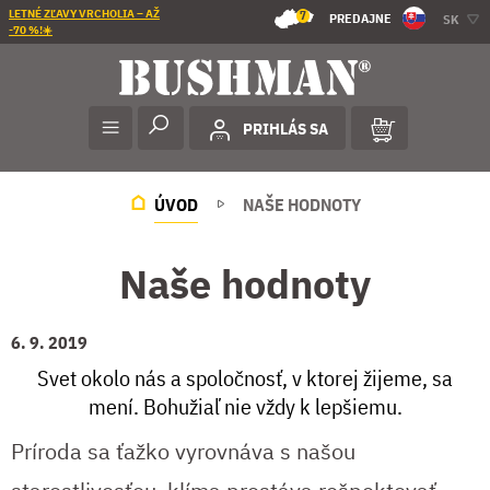
LETNÉ ZĽAVY VRCHOLIA – AŽ
7
PREDAJNE
SK
-70 %!☀️
PRIHLÁS SA
ÚVOD
NAŠE HODNOTY
Naše hodnoty
6. 9. 2019
Svet okolo nás a spoločnosť, v ktorej žijeme, sa
mení. Bohužiaľ nie vždy k lepšiemu.
Príroda sa ťažko vyrovnáva s našou