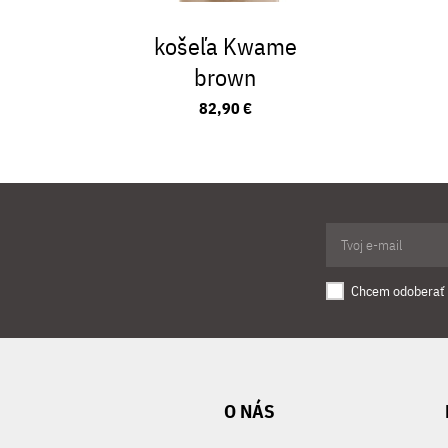
košeľa Kwame
brown
82,90 €
Chcem odoberať 
O NÁS