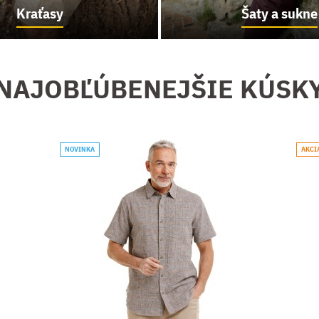
Kraťasy
Šaty a sukne
NAJOBĽÚBENEJŠIE KÚSK
NOVINKA
AKCI