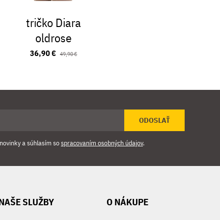
tričko Diara
tričko Iss
oldrose
17,90 
36,90 €
49,90 €
ODOSLAŤ
novinky a súhlasím so
spracovaním osobných údajov
.
NAŠE SLUŽBY
O NÁKUPE