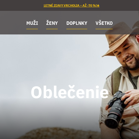
LETNÉ ZĽAVY VRCHOLIA – AŽ -70 %!☀️
MUŽI
ŽENY
DOPLNKY
VŠETKO
Oblečenie