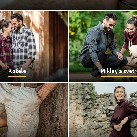
Košele
Mikiny a svetr