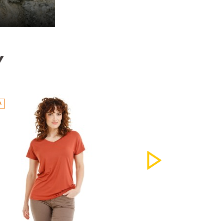
Y
A
AKCIA