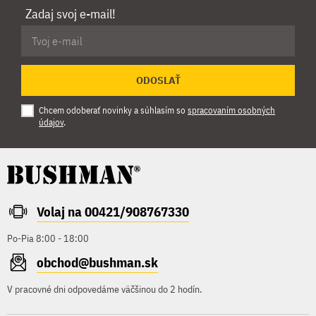
Zadaj svoj e-mail!
ODOSLAŤ
Chcem odoberať novinky a súhlasím so
spracovaním osobných
údajov
.
Volaj na 00421/908767330
Po-Pia 8:00 - 18:00
obchod@bushman.sk
V pracovné dni odpovedáme väčšinou do 2 hodín.