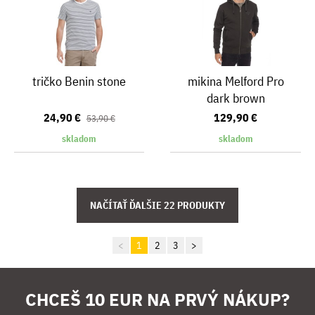
tričko Benin stone
mikina Melford Pro
dark brown
24,90 €
129,90 €
53,90 €
skladom
skladom
<
1
2
3
>
CHCEŠ 10 EUR NA PRVÝ NÁKUP?