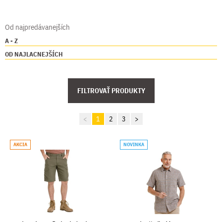
Od najpredávanejších
A - Z
OD NAJLACNEJŠÍCH
FILTROVAŤ PRODUKTY
<
1
2
3
>
AKCIA
NOVINKA