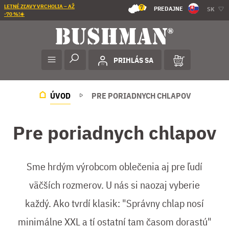
LETNÉ ZĽAVY VRCHOLIA – AŽ
7
PREDAJNE
SK
-70 %!☀️
PRIHLÁS SA
ÚVOD
PRE PORIADNYCH CHLAPOV
Pre poriadnych chlapov
Sme hrdým výrobcom oblečenia aj pre ľudí
väčších rozmerov. U nás si naozaj vyberie
každý. Ako tvrdí klasik: "Správny chlap nosí
minimálne XXL a tí ostatní tam časom dorastú"