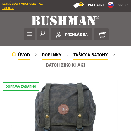
LETNÉ ZĽAVY VRCHOLIA – AŽ
7
PREDAJNE
SK
-70 %!☀️
PRIHLÁS SA
ÚVOD
DOPLNKY
TAŠKY A BATOHY
BATOH BIKO KHAKI
DOPRAVA ZADARMO