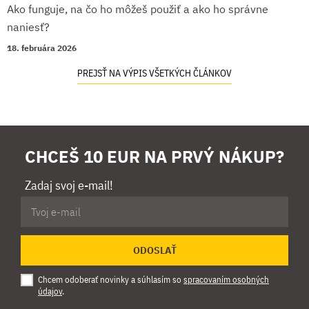
Ako funguje, na čo ho môžeš použiť a ako ho správne
naniesť?
18. februára 2026
PREJSŤ NA VÝPIS VŠETKÝCH ČLÁNKOV
CHCEŠ 10 EUR NA PRVÝ NÁKUP?
Zadaj svoj e-mail!
ODOSLAŤ
Chcem odoberať novinky a súhlasím so
spracovaním osobných
údajov
.