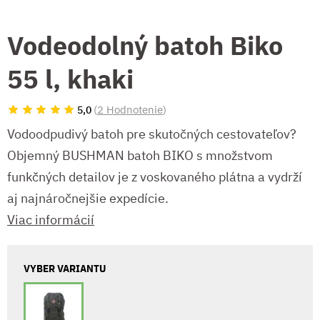
Vodeodolný batoh Biko
55 l, khaki
(
2 Hodnotenie
)
5,0
Vodoodpudivý batoh pre skutočných cestovateľov?
Objemný BUSHMAN batoh BIKO s množstvom
funkčných detailov je z voskovaného plátna a vydrží
aj najnáročnejšie expedície.
Viac informácií
VYBER VARIANTU