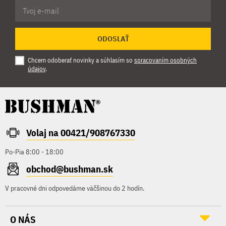
ODOSLAŤ
Chcem odoberať novinky a súhlasím so
spracovaním osobných
údajov
.
Volaj na 00421/908767330
Po-Pia 8:00 - 18:00
obchod@bushman.sk
V pracovné dni odpovedáme väčšinou do 2 hodín.
O NÁS