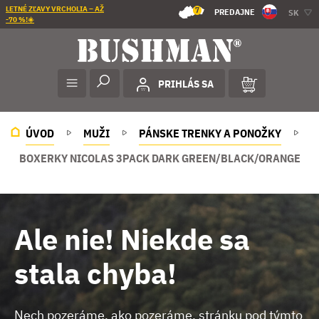
LETNÉ ZĽAVY VRCHOLIA – AŽ
7
PREDAJNE
SK
-70 %!☀️
PRIHLÁS SA
ÚVOD
MUŽI
PÁNSKE TRENKY A PONOŽKY
BOXERKY NICOLAS 3PACK DARK GREEN/BLACK/ORANGE
Ale nie! Niekde sa
stala chyba!
Nech pozeráme, ako pozeráme, stránku pod týmto