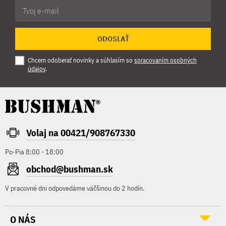
ODOSLAŤ
Chcem odoberať novinky a súhlasím so
spracovaním osobných
údajov
.
Volaj na 00421/908767330
Po-Pia 8:00 - 18:00
obchod@bushman.sk
V pracovné dni odpovedáme väčšinou do 2 hodín.
O NÁS