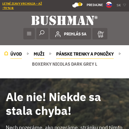
LETNÉ ZĽAVY VRCHOLIA – AŽ
7
PREDAJNE
SK
-70 %!☀️
PRIHLÁS SA
ÚVOD
MUŽI
PÁNSKE TRENKY A PONOŽKY
BOXERKY NICOLAS DARK GREY L
Ale nie! Niekde sa
stala chyba!
Nech pozeráme, ako pozeráme, stránku pod týmto