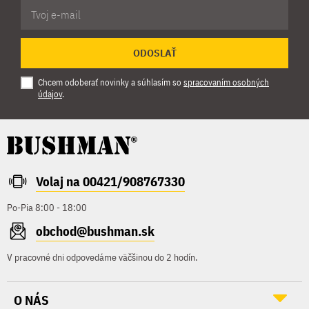
ODOSLAŤ
Chcem odoberať novinky a súhlasím so
spracovaním osobných
údajov
.
Volaj na 00421/908767330
Po-Pia 8:00 - 18:00
obchod@bushman.sk
V pracovné dni odpovedáme väčšinou do 2 hodín.
O NÁS