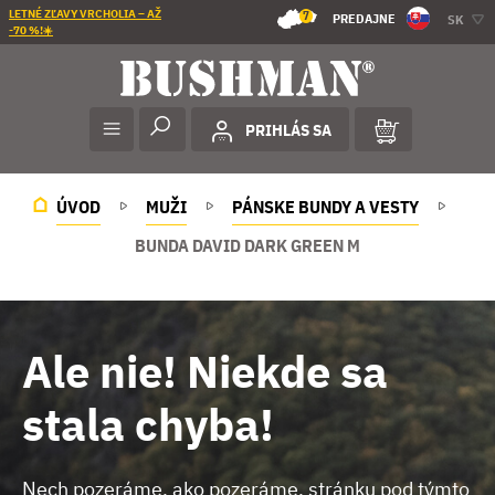
LETNÉ ZĽAVY VRCHOLIA – AŽ
7
PREDAJNE
SK
-70 %!☀️
PRIHLÁS SA
ÚVOD
MUŽI
PÁNSKE BUNDY A VESTY
BUNDA DAVID DARK GREEN M
Ale nie! Niekde sa
stala chyba!
Nech pozeráme, ako pozeráme, stránku pod týmto