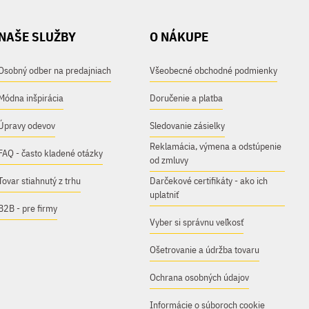
NAŠE SLUŽBY
O NÁKUPE
Osobný odber na predajniach
Všeobecné obchodné podmienky
Módna inšpirácia
Doručenie a platba
Úpravy odevov
Sledovanie zásielky
Reklamácia, výmena a odstúpenie
FAQ - často kladené otázky
od zmluvy
Tovar stiahnutý z trhu
Darčekové certifikáty - ako ich
uplatniť
B2B - pre firmy
Vyber si správnu veľkosť
Ošetrovanie a údržba tovaru
Ochrana osobných údajov
Informácie o súboroch cookie