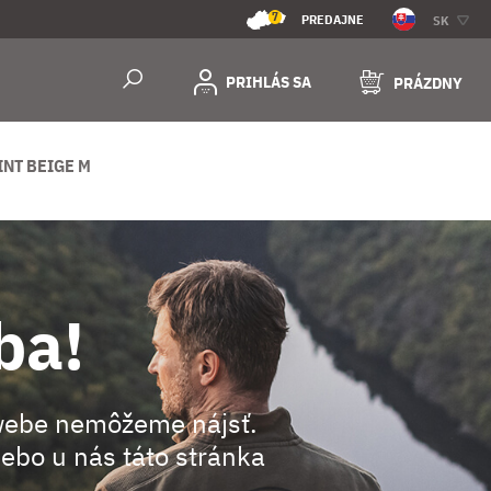
7
PREDAJNE
SK
PRIHLÁS SA
PRÁZDNY
INT BEIGE M
ba!
webe nemôžeme nájsť.
ebo u nás táto stránka