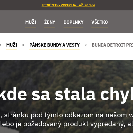
LETNÉ ZĽAVY VRCHOLIA – AŽ -70 %!☀️
MUŽI
ŽENY
DOPLNKY
VŠETKO
MUŽI
PÁNSKE BUNDY A VESTY
BUNDA DETROIT PR
kde sa stala chy
, stránku pod týmto odkazom na našom 
lebo je požadovaný produkt vypredaný, al