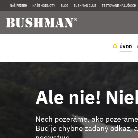
NÁŠ PRÍBEH
NAŠE HODNOTY
BLOG
BUSHMAN CLUB
TESTOVANÉ NA ĽUĎOCH
ÚVOD
Ale nie! Nie
Nech pozeráme, ako pozeráme
Buď je chybne zadaný odkaz, a
neexistuje.