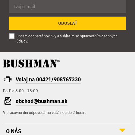
ODOSLAŤ
Chcem odoberať novinky a súhlasím so
spracovaním osobných
údajov
.
Volaj na 00421/908767330
Po-Pia 8:00 - 18:00
obchod@bushman.sk
V pracovné dni odpovedáme väčšinou do 2 hodín.
O NÁS