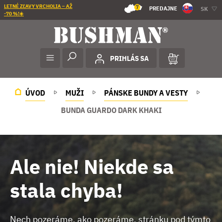
LETNÉ ZĽAVY VRCHOLIA – AŽ
7
PREDAJNE
SK
-70 %!☀️
PRIHLÁS SA
ÚVOD
MUŽI
PÁNSKE BUNDY A VESTY
BUNDA GUARDO DARK KHAKI
Ale nie! Niekde sa
stala chyba!
Nech pozeráme, ako pozeráme, stránku pod týmto