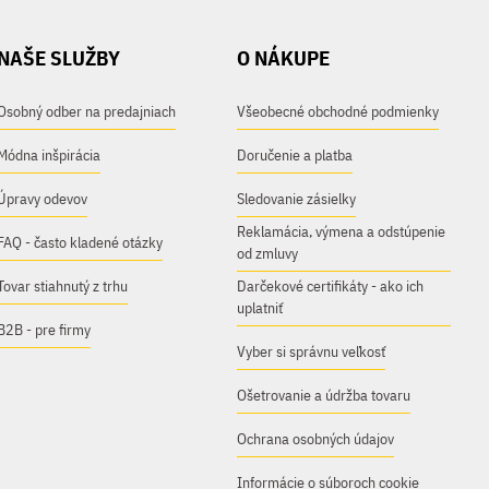
NAŠE SLUŽBY
O NÁKUPE
Osobný odber na predajniach
Všeobecné obchodné podmienky
Módna inšpirácia
Doručenie a platba
Úpravy odevov
Sledovanie zásielky
Reklamácia, výmena a odstúpenie
FAQ - často kladené otázky
od zmluvy
Tovar stiahnutý z trhu
Darčekové certifikáty - ako ich
uplatniť
B2B - pre firmy
Vyber si správnu veľkosť
Ošetrovanie a údržba tovaru
Ochrana osobných údajov
Informácie o súboroch cookie