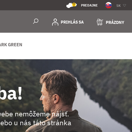
7
PREDAJNE
SK
PRIHLÁS SA
PRÁZDNY
ARK GREEN
ba!
webe nemôžeme nájsť.
ebo u nás táto stránka