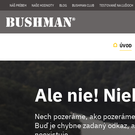
NÁŠ PRÍBEH
NAŠE HODNOTY
BLOG
BUSHMAN CLUB
TESTOVANÉ NA ĽUĎOCH
ÚVOD
Ale nie! Nie
Nech pozeráme, ako pozeráme
Buď je chybne zadaný odkaz, a
neexistuje.