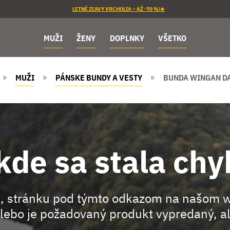
LETNÉ ZĽAVY VRCHOLIA – AŽ -70 %!☀️
MUŽI
ŽENY
DOPLNKY
VŠETKO
MUŽI
PÁNSKE BUNDY A VESTY
BUNDA WINGAN D
kde sa stala chy
, stránku pod týmto odkazom na našom 
lebo je požadovaný produkt vypredaný, al