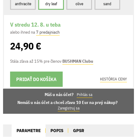
anthracite
dry leaf
olive
sand
V stredu 12. 8. u teba
alebo ihned na
7 predajniach
24,90 €
Stála zľava až 15% pre členov
BUSHMAN Clubu
PRIDAŤ DO KOŠÍKA
MOŽNOSTI DORUČENIA
HISTÓRIA CENY
Máš u nás účet?
Prihlás sa
Nemáš u nás účet a chceš zľavu 10 Eur na prvý nákup?
Zaregistruj sa
PARAMETRE
POPIS
GPSR