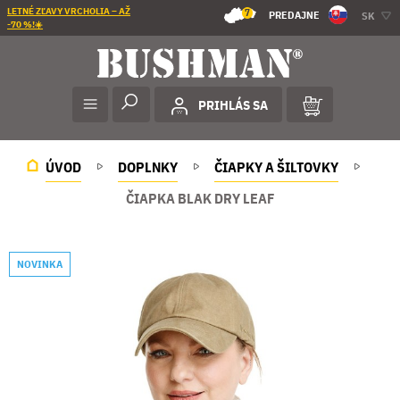
LETNÉ ZĽAVY VRCHOLIA – AŽ
7
PREDAJNE
SK
-70 %!☀️
PRIHLÁS SA
ÚVOD
DOPLNKY
ČIAPKY A ŠILTOVKY
ČIAPKA BLAK DRY LEAF
NOVINKA