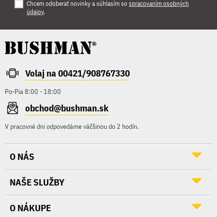
Chcem odoberať novinky a súhlasím so
spracovaním osobných
údajov
.
Volaj na 00421/908767330
Po-Pia 8:00 - 18:00
obchod@bushman.sk
V pracovné dni odpovedáme väčšinou do 2 hodín.
O NÁS
NAŠE SLUŽBY
O NÁKUPE