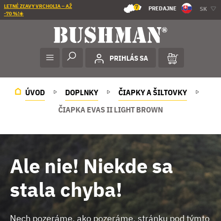
LETNÉ ZĽAVY VRCHOLIA – AŽ
7
PREDAJNE
SK
-70 %!☀️
PRIHLÁS SA
ÚVOD
DOPLNKY
ČIAPKY A ŠILTOVKY
ČIAPKA EVAS II LIGHT BROWN
Ale nie! Niekde sa
stala chyba!
Nech pozeráme, ako pozeráme, stránku pod týmto