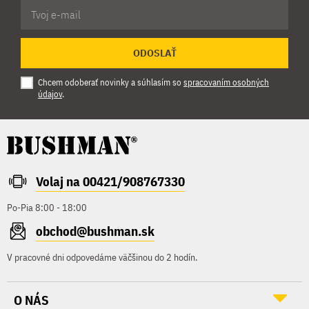
ODOSLAŤ
Chcem odoberať novinky a súhlasím so
spracovaním osobných
údajov
.
Volaj na 00421/908767330
Po-Pia 8:00 - 18:00
obchod@bushman.sk
V pracovné dni odpovedáme väčšinou do 2 hodín.
O NÁS