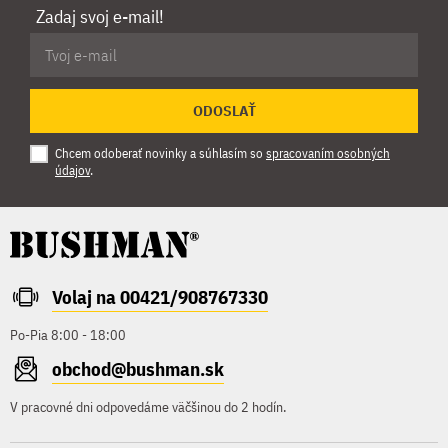
Zadaj svoj e-mail!
ODOSLAŤ
Chcem odoberať novinky a súhlasím so
spracovaním osobných
údajov
.
Volaj na 00421/908767330
Po-Pia 8:00 - 18:00
obchod@bushman.sk
V pracovné dni odpovedáme väčšinou do 2 hodín.