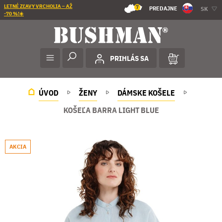
LETNÉ ZĽAVY VRCHOLIA – AŽ
7
PREDAJNE
SK
-70 %!☀️
PRIHLÁS SA
ÚVOD
ŽENY
DÁMSKE KOŠELE
KOŠEĽA BARRA LIGHT BLUE
AKCIA