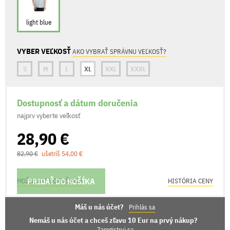
light blue
VYBER VEĽKOSŤ
AKO VYBRAŤ SPRÁVNU VEĽKOSŤ?
S
M
L
XL
XXL
XXXL
Dostupnosť a dátum doručenia
najprv vyberte veľkosť
28,90 €
82,90 €
ušetríš 54,00 €
PRIDAŤ DO KOŠÍKA
MOŽNOSTI DORUČENIA
HISTÓRIA CENY
Máš u nás účet?
Prihlás sa
Nemáš u nás účet a chceš zľavu 10 Eur na prvý nákup?
Zaregistruj sa