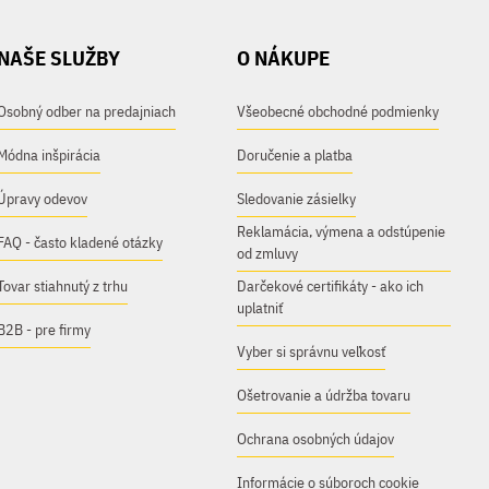
NAŠE SLUŽBY
O NÁKUPE
Osobný odber na predajniach
Všeobecné obchodné podmienky
Módna inšpirácia
Doručenie a platba
Úpravy odevov
Sledovanie zásielky
Reklamácia, výmena a odstúpenie
FAQ - často kladené otázky
od zmluvy
Tovar stiahnutý z trhu
Darčekové certifikáty - ako ich
uplatniť
B2B - pre firmy
Vyber si správnu veľkosť
Ošetrovanie a údržba tovaru
Ochrana osobných údajov
Informácie o súboroch cookie