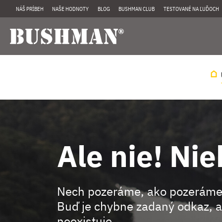
NÁŠ PRÍBEH
NAŠE HODNOTY
BLOG
BUSHMAN CLUB
TESTOVANÉ NA ĽUĎOCH
Ale nie! Nie
Nech pozeráme, ako pozeráme
Buď je chybne zadaný odkaz, a
neexistuje.