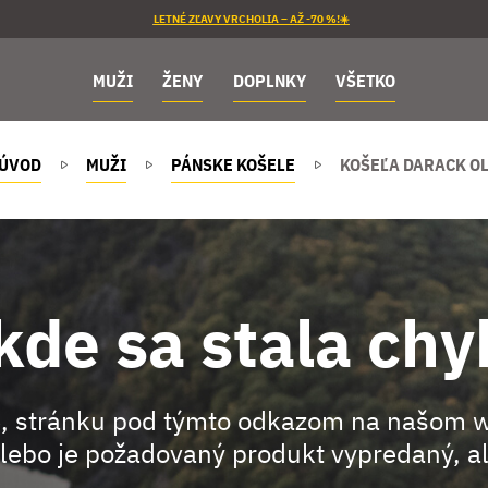
LETNÉ ZĽAVY VRCHOLIA – AŽ -70 %!☀️
MUŽI
ŽENY
DOPLNKY
VŠETKO
ÚVOD
MUŽI
PÁNSKE KOŠELE
KOŠEĽA DARACK OL
kde sa stala chy
, stránku pod týmto odkazom na našom 
lebo je požadovaný produkt vypredaný, al