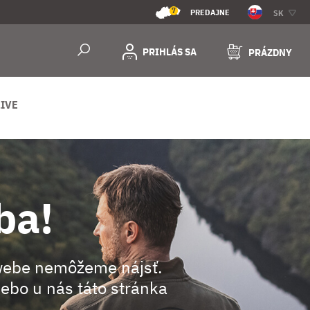
7
PREDAJNE
SK
PRIHLÁS SA
PRÁZDNY
IVE
ba!
webe nemôžeme nájsť.
ebo u nás táto stránka