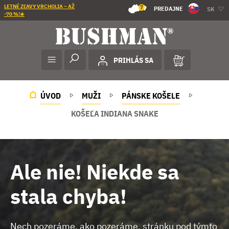
LETNÉ ZĽAVY VRCHOLIA – AŽ
7
PREDAJNE
SK
-70 %!☀️
PRIHLÁS SA
ÚVOD
MUŽI
PÁNSKE KOŠELE
KOŠEĽA INDIANA SNAKE
Ale nie! Niekde sa
stala chyba!
Nech pozeráme, ako pozeráme, stránku pod týmto