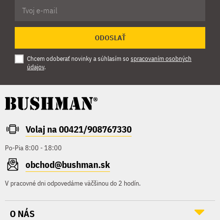
ODOSLAŤ
Chcem odoberať novinky a súhlasím so
spracovaním osobných
údajov
.
Volaj na 00421/908767330
Po-Pia 8:00 - 18:00
obchod@bushman.sk
V pracovné dni odpovedáme väčšinou do 2 hodín.
O NÁS