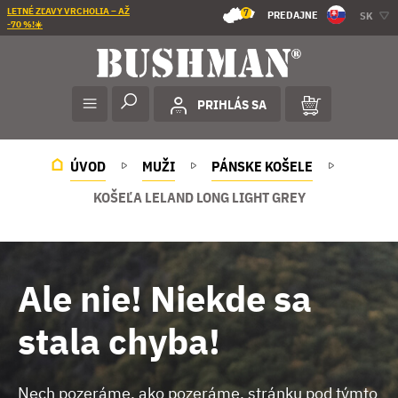
LETNÉ ZĽAVY VRCHOLIA – AŽ
7
PREDAJNE
SK
-70 %!☀️
PRIHLÁS SA
ÚVOD
MUŽI
PÁNSKE KOŠELE
KOŠEĽA LELAND LONG LIGHT GREY
Ale nie! Niekde sa
stala chyba!
Nech pozeráme, ako pozeráme, stránku pod týmto