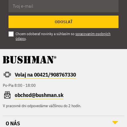
ODOSLAŤ
Chcem odoberať novinky a súhlasím so
spracovaním osobných
údajov
.
Volaj na 00421/908767330
Po-Pia 8:00 - 18:00
obchod@bushman.sk
V pracovné dni odpovedáme väčšinou do 2 hodín.
O NÁS