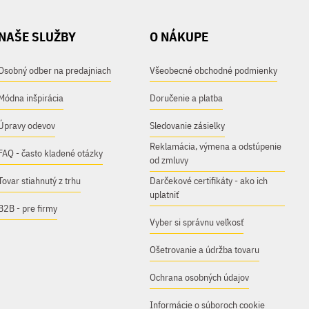
NAŠE SLUŽBY
O NÁKUPE
Osobný odber na predajniach
Všeobecné obchodné podmienky
Módna inšpirácia
Doručenie a platba
Úpravy odevov
Sledovanie zásielky
Reklamácia, výmena a odstúpenie
FAQ - často kladené otázky
od zmluvy
Tovar stiahnutý z trhu
Darčekové certifikáty - ako ich
uplatniť
B2B - pre firmy
Vyber si správnu veľkosť
Ošetrovanie a údržba tovaru
Ochrana osobných údajov
Informácie o súboroch cookie