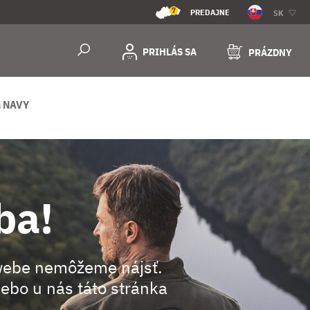
7
PREDAJNE
SK
PRIHLÁS SA
PRÁZDNY
 NAVY
ba!
webe nemôžeme nájsť.
ebo u nás táto stránka