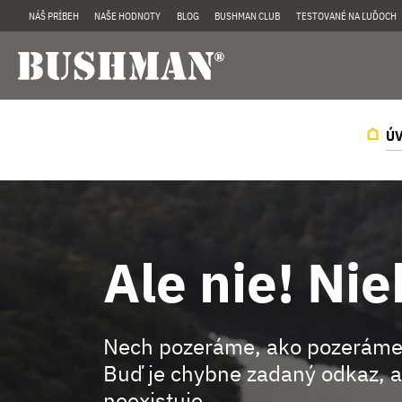
NÁŠ PRÍBEH
NAŠE HODNOTY
BLOG
BUSHMAN CLUB
TESTOVANÉ NA ĽUĎOCH
Ú
Ale nie! Nie
Nech pozeráme, ako pozeráme
Buď je chybne zadaný odkaz, a
neexistuje.