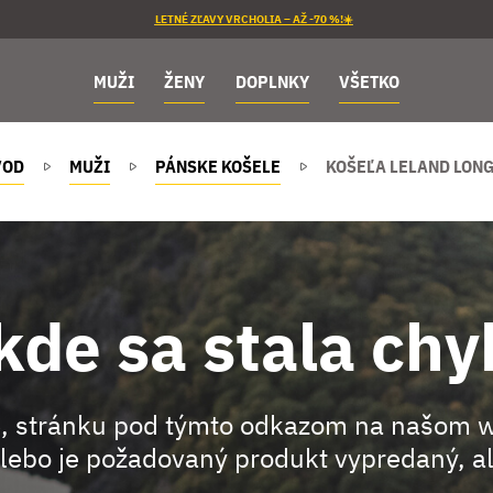
LETNÉ ZĽAVY VRCHOLIA – AŽ -70 %!☀️
MUŽI
ŽENY
DOPLNKY
VŠETKO
VOD
MUŽI
PÁNSKE KOŠELE
KOŠEĽA LELAND LONG
kde sa stala chy
, stránku pod týmto odkazom na našom 
lebo je požadovaný produkt vypredaný, al