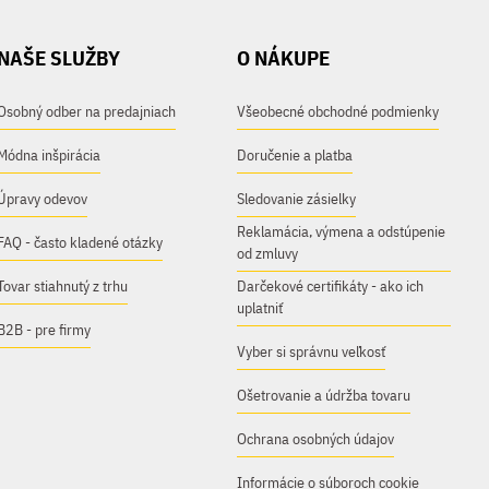
NAŠE SLUŽBY
O NÁKUPE
Osobný odber na predajniach
Všeobecné obchodné podmienky
Módna inšpirácia
Doručenie a platba
Úpravy odevov
Sledovanie zásielky
Reklamácia, výmena a odstúpenie
FAQ - často kladené otázky
od zmluvy
Tovar stiahnutý z trhu
Darčekové certifikáty - ako ich
uplatniť
B2B - pre firmy
Vyber si správnu veľkosť
Ošetrovanie a údržba tovaru
Ochrana osobných údajov
Informácie o súboroch cookie