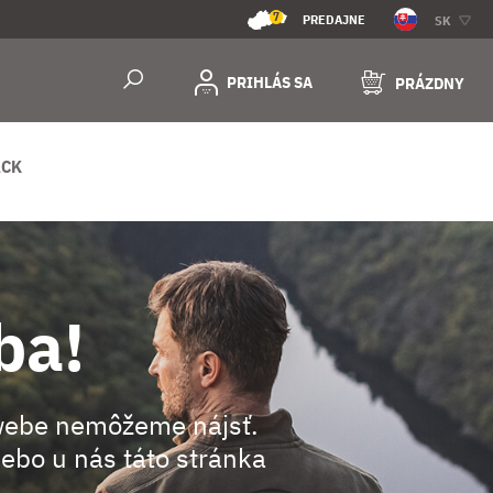
7
PREDAJNE
SK
PRIHLÁS SA
PRÁZDNY
ACK
ba!
webe nemôžeme nájsť.
ebo u nás táto stránka