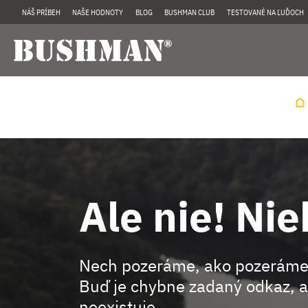
NÁŠ PRÍBEH
NAŠE HODNOTY
BLOG
BUSHMAN CLUB
TESTOVANÉ NA ĽUĎOCH
Ale nie! Nie
Nech pozeráme, ako pozeráme
Buď je chybne zadaný odkaz, a
neexistuje.