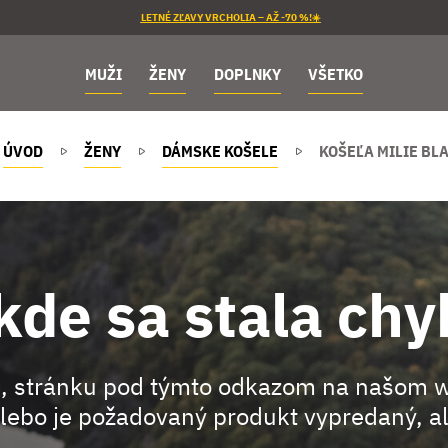
LETNÉ ZĽAVY VRCHOLIA – AŽ -70 %!☀️
MUŽI
ŽENY
DOPLNKY
VŠETKO
ÚVOD
ŽENY
DÁMSKE KOŠELE
KOŠEĽA MILIE BL
kde sa stala chy
, stránku pod týmto odkazom na našom 
lebo je požadovaný produkt vypredaný, al