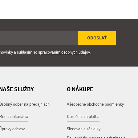
ODOSLAŤ
novinky a súhlasím so
spracovaním osobných údajov
.
NAŠE SLUŽBY
O NÁKUPE
Osobný odber na predajniach
Všeobecné obchodné podmienky
Módna inšpirácia
Doručenie a platba
Úpravy odevov
Sledovanie zásielky