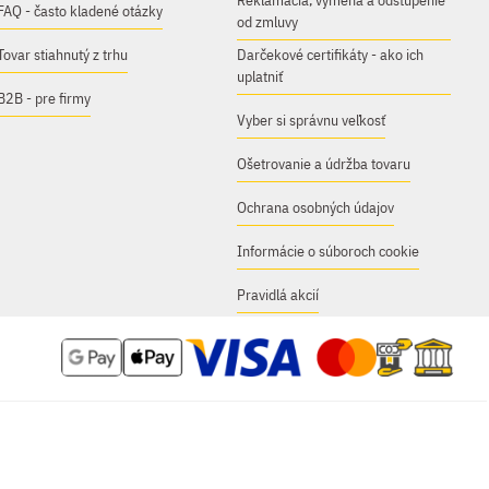
Reklamácia, výmena a odstúpenie
FAQ - často kladené otázky
od zmluvy
Tovar stiahnutý z trhu
Darčekové certifikáty - ako ich
uplatniť
B2B - pre firmy
Vyber si správnu veľkosť
Ošetrovanie a údržba tovaru
Ochrana osobných údajov
Informácie o súboroch cookie
Pravidlá akcií