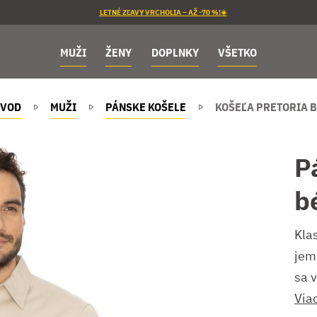
LETNÉ ZĽAVY VRCHOLIA – AŽ -70 %!☀️
MUŽI
ŽENY
DOPLNKY
VŠETKO
VOD
MUŽI
PÁNSKE KOŠELE
KOŠEĽA PRETORIA B
P
b
Kla
jem
sa v
Via