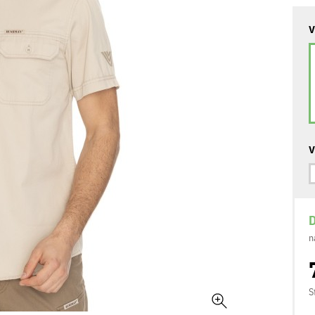
V
V
D
n
S