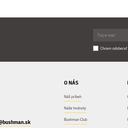
Chcem odoberať 
O NÁS
Náš príbeh
Naše hodnoty
Bushman Club
@bushman.sk