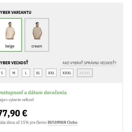
YBER VARIANTU
beige
cream
YBER VEĽKOSŤ
AKO VYBRAŤ SPRÁVNU VEĽKOSŤ?
S
M
L
XL
XXL
XXXL
XXXXL
ostupnosť a dátum doručenia
ajprv vyberte veľkosť
77,90 €
tála zľava až 15% pre členov
BUSHMAN Clubu