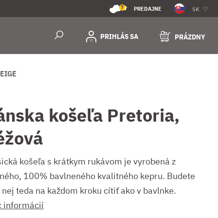
7
PREDAJNE
SK
PRIHLÁS SA
PRÁZDNY
EIGE
ánska košeľa Pretoria,
éžová
sická košeľa s krátkym rukávom je vyrobená z
ného, 100% bavlneného kvalitného kepru. Budete
 nej teda na každom kroku cítiť ako v bavlnke.
c informácií