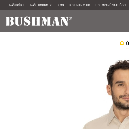
NÁŠ PRÍBEH
NAŠE HODNOTY
BLOG
BUSHMAN CLUB
TESTOVANÉ NA ĽUĎOCH
Ú