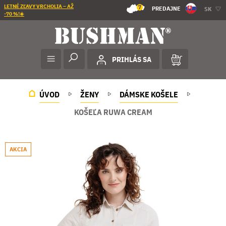
LETNÉ ZĽAVY VRCHOLIA – AŽ
7
PREDAJNE
SK
-70 %!☀️
PRIHLÁS SA
ÚVOD
ŽENY
DÁMSKE KOŠELE
KOŠEĽA RUWA CREAM
AKCIA