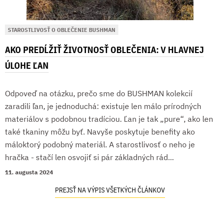
STAROSTLIVOSŤ O OBLEČENIE BUSHMAN
AKO PREDĹŽIŤ ŽIVOTNOSŤ OBLEČENIA: V HLAVNEJ
ÚLOHE ĽAN
Odpoveď na otázku, prečo sme do BUSHMAN kolekcií
zaradili ľan, je jednoduchá: existuje len málo prírodných
materiálov s podobnou tradíciou. Ľan je tak „pure“, ako len
také tkaniny môžu byť. Navyše poskytuje benefity ako
máloktorý podobný materiál. A starostlivosť o neho je
hračka - stačí len osvojiť si pár základných rád...
11. augusta 2024
PREJSŤ NA VÝPIS VŠETKÝCH ČLÁNKOV