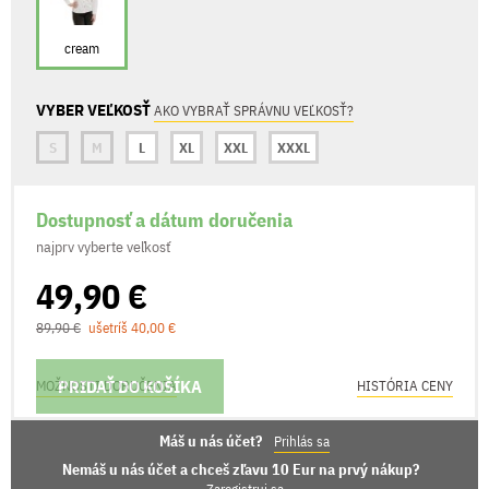
cream
VYBER VEĽKOSŤ
AKO VYBRAŤ SPRÁVNU VEĽKOSŤ?
S
M
L
XL
XXL
XXXL
Dostupnosť a dátum doručenia
najprv vyberte veľkosť
49,90 €
89,90 €
ušetríš 40,00 €
PRIDAŤ DO KOŠÍKA
MOŽNOSTI DORUČENIA
HISTÓRIA CENY
Máš u nás účet?
Prihlás sa
Nemáš u nás účet a chceš zľavu 10 Eur na prvý nákup?