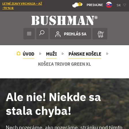
LETNÉ ZĽAVY VRCHOLIA – AŽ
7
PREDAJNE
SK
-70 %!☀️
PRIHLÁS SA
ÚVOD
MUŽI
PÁNSKE KOŠELE
KOŠEĽA TRIVOR GREEN XL
Ale nie! Niekde sa
stala chyba!
Nech pozeráme, ako pozeráme, stránku pod týmto