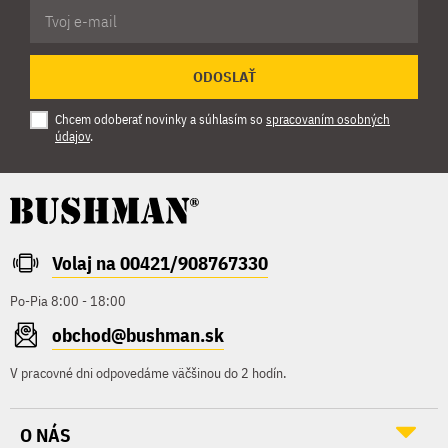
ODOSLAŤ
Chcem odoberať novinky a súhlasím so
spracovaním osobných
údajov
.
Volaj na 00421/908767330
Po-Pia 8:00 - 18:00
obchod@bushman.sk
V pracovné dni odpovedáme väčšinou do 2 hodín.
O NÁS