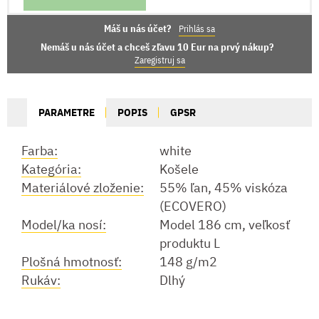
Máš u nás účet?
Prihlás sa
Nemáš u nás účet a chceš zľavu 10 Eur na prvý nákup?
Zaregistruj sa
PARAMETRE
POPIS
GPSR
Farba:
white
Kategória:
Košele
Materiálové zloženie:
55% ľan, 45% viskóza
(ECOVERO)
Model/ka nosí:
Model 186 cm, veľkosť
produktu L
Plošná hmotnosť:
148 g/m2
Rukáv:
Dlhý