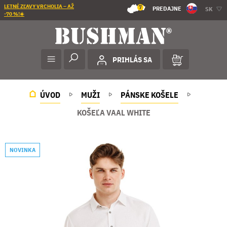
LETNÉ ZĽAVY VRCHOLIA – AŽ
7
PREDAJNE
SK
-70 %!☀️
PRIHLÁS SA
ÚVOD
MUŽI
PÁNSKE KOŠELE
KOŠEĽA VAAL WHITE
NOVINKA