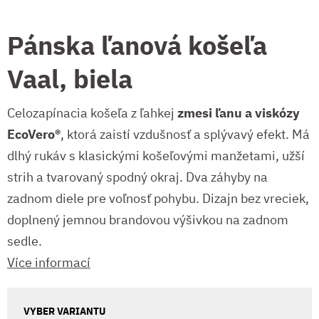
Pánska ľanová košeľa
Vaal, biela
Celozapínacia košeľa z ľahkej
zmesi ľanu a viskózy
EcoVero®
, ktorá zaistí vzdušnosť a splývavý efekt. Má
dlhý rukáv s klasickými košeľovými manžetami, užší
strih a tvarovaný spodný okraj. Dva záhyby na
zadnom diele pre voľnosť pohybu. Dizajn bez vreciek,
doplnený jemnou brandovou výšivkou na zadnom
sedle.
Více informací
VYBER VARIANTU