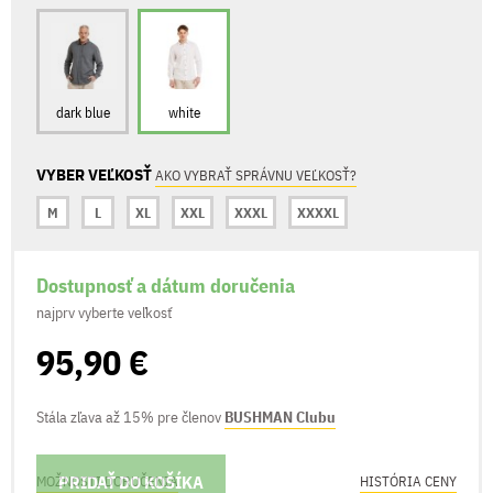
dark blue
white
VYBER VEĽKOSŤ
AKO VYBRAŤ SPRÁVNU VEĽKOSŤ?
M
L
XL
XXL
XXXL
XXXXL
Dostupnosť a dátum doručenia
najprv vyberte veľkosť
95,90 €
Stála zľava až 15% pre členov
BUSHMAN Clubu
PRIDAŤ DO KOŠÍKA
MOŽNOSTI DORUČENIA
HISTÓRIA CENY