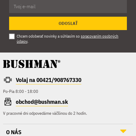
ODOSLAŤ
Chcem odoberať novinky a súhlasím so
spracovaním osobných
údajov
.
Volaj na 00421/908767330
Po-Pia 8:00 - 18:00
obchod@bushman.sk
V pracovné dni odpovedáme väčšinou do 2 hodín.
O NÁS