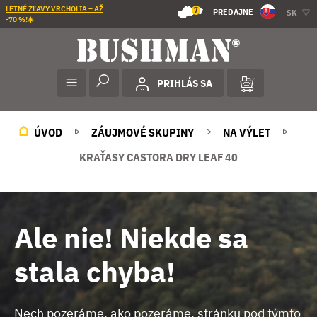
LETNÉ ZĽAVY VRCHOLIA – AŽ
7
PREDAJNE
SK
-70 %!☀️
PRIHLÁS SA
ÚVOD
ZÁUJMOVÉ SKUPINY
NA VÝLET
KRAŤASY CASTORA DRY LEAF 40
Ale nie! Niekde sa
stala chyba!
Nech pozeráme, ako pozeráme, stránku pod týmto