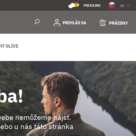
7
PREDAJNE
SK
PRIHLÁS SA
PRÁZDNY
HT OLIVE
ba!
webe nemôžeme nájsť.
ebo u nás táto stránka