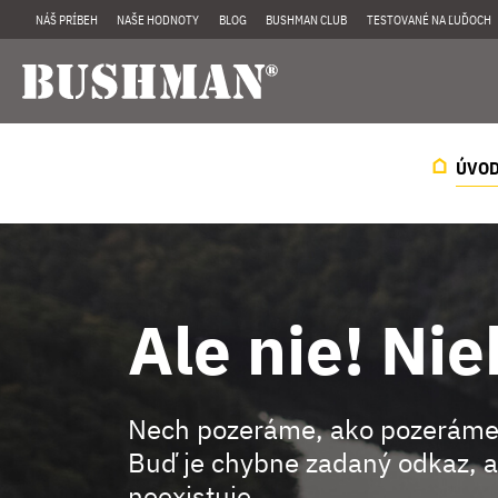
NÁŠ PRÍBEH
NAŠE HODNOTY
BLOG
BUSHMAN CLUB
TESTOVANÉ NA ĽUĎOCH
ÚVO
Ale nie! Nie
Nech pozeráme, ako pozeráme
Buď je chybne zadaný odkaz, a
neexistuje.