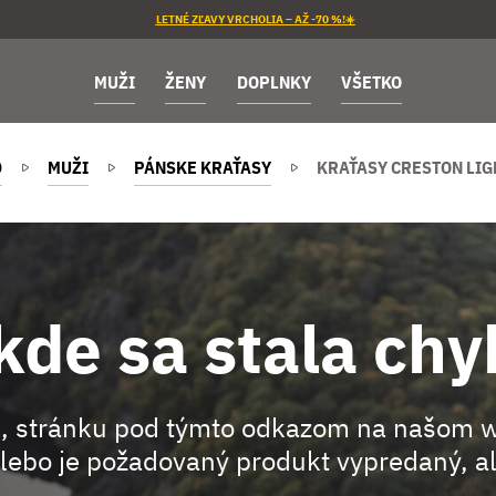
LETNÉ ZĽAVY VRCHOLIA – AŽ -70 %!☀️
MUŽI
ŽENY
DOPLNKY
VŠETKO
D
MUŽI
PÁNSKE KRAŤASY
KRAŤASY CRESTON LIG
kde sa stala chy
, stránku pod týmto odkazom na našom 
lebo je požadovaný produkt vypredaný, al