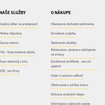
NAŠE SLUŽBY
O NÁKUPE
Osobný odber na predajniach
Všeobecné obchodné podmienky
Módna inšpirácia
Doručenie a platba
Úpravy odevov
Sledovanie zásielky
Reklamácia, výmena a odstúpenie
FAQ - často kladené otázky
od zmluvy
Tovar stiahnutý z trhu
Darčekové certifikáty - ako ich
uplatniť
B2B - pre firmy
Vyber si správnu veľkosť
Ošetrovanie a údržba tovaru
Ochrana osobných údajov
Informácie o súboroch cookie