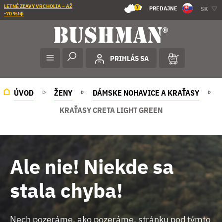
LETNÉ ZĽAVY VRCHOLIA – AŽ
7
PREDAJNE
SK
-70 %!☀️
PRIHLÁS SA
ÚVOD
ŽENY
DÁMSKE NOHAVICE A KRAŤASY
KRAŤASY CRETA LIGHT GREEN
Ale nie! Niekde sa
stala chyba!
Nech pozeráme, ako pozeráme, stránku pod týmto