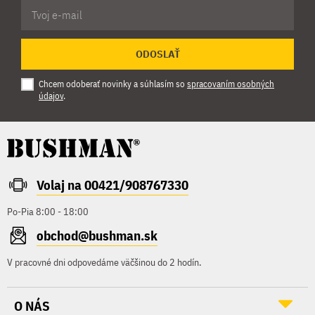
ODOSLAŤ
Chcem odoberať novinky a súhlasím so
spracovaním osobných
údajov
.
Volaj na 00421/908767330
Po-Pia 8:00 - 18:00
obchod@bushman.sk
V pracovné dni odpovedáme väčšinou do 2 hodín.
O NÁS