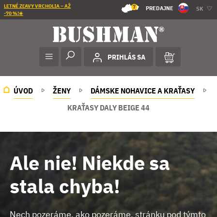
LETNÉ ZĽAVY VRCHOLIA – AŽ
7
PREDAJNE
SK
-70 %!☀️
PRIHLÁS SA
ÚVOD
ŽENY
DÁMSKE NOHAVICE A KRAŤASY
KRAŤASY DALY BEIGE 44
Ale nie! Niekde sa
stala chyba!
Nech pozeráme, ako pozeráme, stránku pod týmto