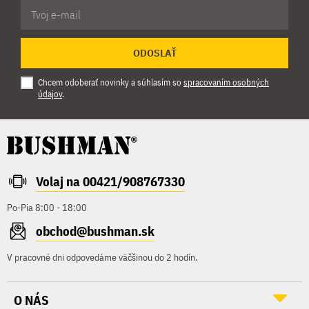
ODOSLAŤ
Chcem odoberať novinky a súhlasím so
spracovaním osobných
údajov
.
Volaj na 00421/908767330
Po-Pia 8:00 - 18:00
obchod@bushman.sk
V pracovné dni odpovedáme väčšinou do 2 hodín.
O NÁS