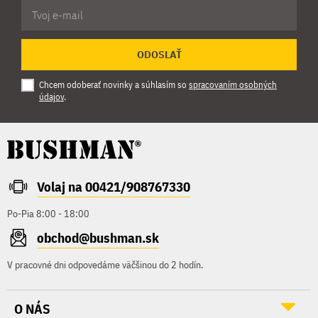
ODOSLAŤ
Chcem odoberať novinky a súhlasím so
spracovaním osobných
údajov
.
Volaj na 00421/908767330
Po-Pia 8:00 - 18:00
obchod@bushman.sk
V pracovné dni odpovedáme väčšinou do 2 hodín.
O NÁS