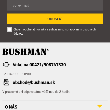
ODOSLAŤ
Chcem odoberať novinky a súhlasím so
spracovaním osobných
údajov
.
Volaj na 00421/908767330
Po-Pia 8:00 - 18:00
obchod@bushman.sk
V pracovné dni odpovedáme väčšinou do 2 hodín.
O NÁS