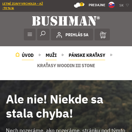
LETNÉ ZĽAVY VRCHOLIA – AŽ
7
PREDAJNE
SK
-70 %!☀️
PRIHLÁS SA
ÚVOD
MUŽI
PÁNSKE KRAŤASY
KRAŤASY WOODIN III STONE
Ale nie! Niekde sa
stala chyba!
Nech pozeráme, ako pozeráme, stránku pod týmto