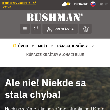
LETNÉ ZĽAVY VRCHOLIA – AŽ
7
PREDAJNE
SK
-70 %!☀️
PRIHLÁS SA
ÚVOD
MUŽI
PÁNSKE KRAŤASY
KÚPACIE KRAŤASY ALOHA II BLUE
Ale nie! Niekde sa
stala chyba!
Nech pozeráme, ako pozeráme, stránku pod týmto