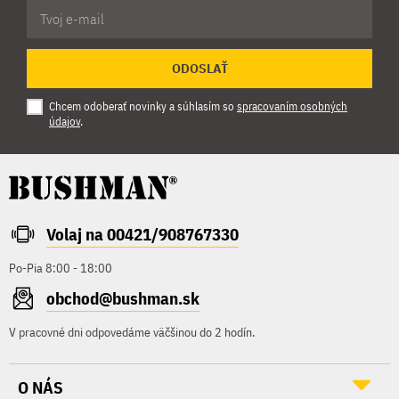
ODOSLAŤ
Chcem odoberať novinky a súhlasím so
spracovaním osobných
údajov
.
Volaj na 00421/908767330
Po-Pia 8:00 - 18:00
obchod@bushman.sk
V pracovné dni odpovedáme väčšinou do 2 hodín.
O NÁS