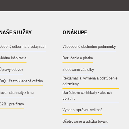
NAŠE SLUŽBY
O NÁKUPE
Osobný odber na predajniach
Všeobecné obchodné podmienky
Módna inšpirácia
Doručenie a platba
Úpravy odevov
Sledovanie zásielky
Reklamácia, výmena a odstúpenie
FAQ - často kladené otázky
od zmluvy
Tovar stiahnutý z trhu
Darčekové certifikáty - ako ich
uplatniť
B2B - pre firmy
Vyber si správnu veľkosť
Ošetrovanie a údržba tovaru