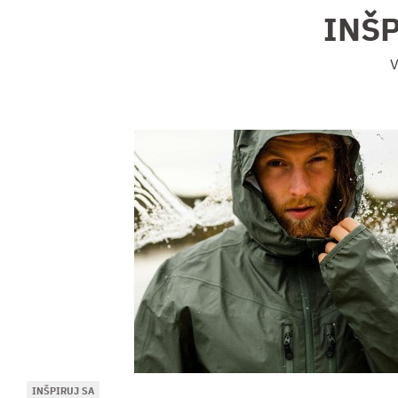
INŠ
V
INŠPIRUJ SA