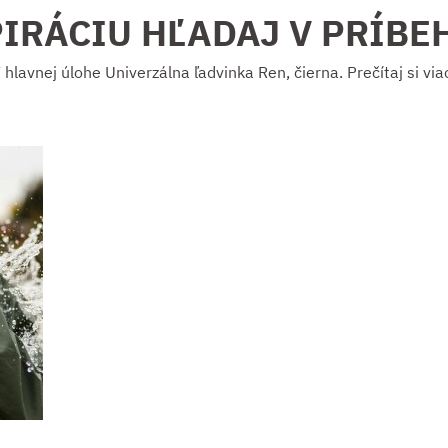
PIRÁCIU HĽADAJ V PRÍBE
 hlavnej úlohe Univerzálna ľadvinka Ren, čierna. Prečítaj si via