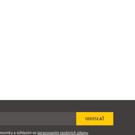
ODOSLAŤ
novinky a súhlasím so
spracovaním osobných údajov
.