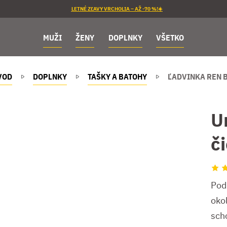
LETNÉ ZĽAVY VRCHOLIA – AŽ -70 %!☀️
MUŽI
ŽENY
DOPLNKY
VŠETKO
VOD
DOPLNKY
TAŠKY A BATOHY
ĽADVINKA REN 
U
č
Pod
okol
sch