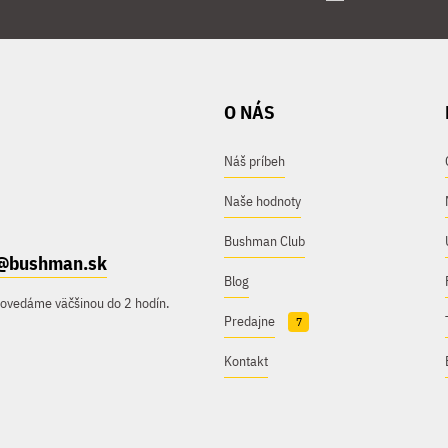
O NÁS
Náš príbeh
Naše hodnoty
Bushman Club
@bushman.sk
Blog
povedáme väčšinou do 2 hodín.
Predajne
7
Kontakt