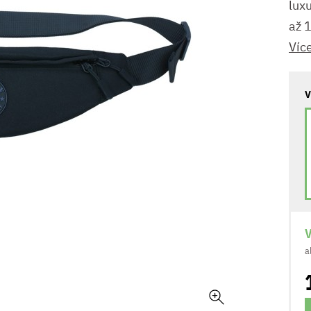
lux
až 
Víc
V
V
a