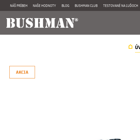
NÁŠ PRÍBEH
NAŠE HODNOTY
BLOG
BUSHMAN CLUB
TESTOVANÉ NA ĽUĎOCH
Ú
AKCIA