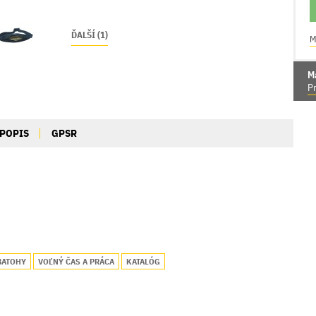
ĎALŠÍ (1)
M
M
Pr
POPIS
GPSR
BATOHY
VOĽNÝ ČAS A PRÁCA
KATALÓG