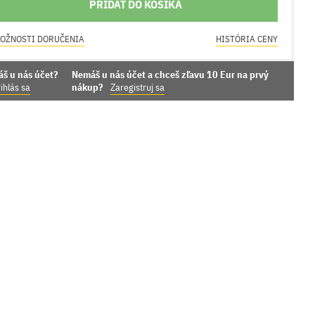
PRIDAŤ DO KOŠÍKA
OŽNOSTI DORUČENIA
HISTÓRIA CENY
áš u nás účet?
Nemáš u nás účet a chceš zľavu 10 Eur na prvý
ihlás sa
nákup?
Zaregistruj sa