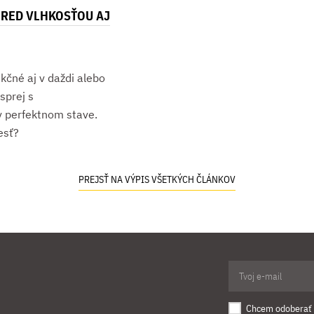
RED VLHKOSŤOU AJ
kčné aj v daždi alebo
sprej s
v perfektnom stave.
esť?
PREJSŤ NA VÝPIS VŠETKÝCH ČLÁNKOV
Chcem odoberať 