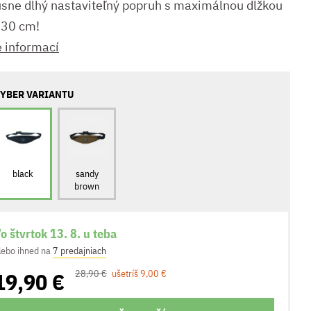
usne dlhý nastaviteľný popruh s maximálnou dĺžkou
130 cm!
e informací
YBER VARIANTU
black
sandy
brown
o štvrtok 13. 8. u teba
lebo ihned na
7 predajniach
19,90 €
28,90 €
ušetríš 9,00 €