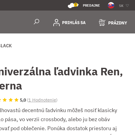
7
PREDAJNE
SK
PRIHLÁS SA
PRÁZDNY
BLACK
niverzálna ľadvinka Ren,
ierna
(
1 Hodnotenie
)
5,0
lhovastú decentnú ľadvinku môžeš nosiť klasicky
o pása, vo verzii crossbody, alebo ju bez obáv
ovať pod oblečenie. Ponúka dostatok priestoru aj