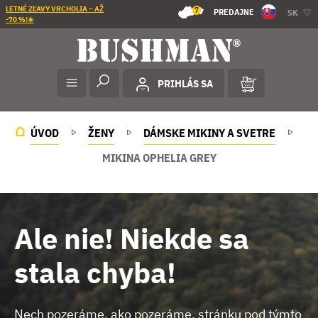
LETNÉ ZĽAVY VRCHOLIA – AŽ
7
PREDAJNE
SK
-70 %!☀️
PRIHLÁS SA
ÚVOD
ŽENY
DÁMSKE MIKINY A SVETRE
MIKINA OPHELIA GREY
Ale nie! Niekde sa
stala chyba!
Nech pozeráme, ako pozeráme, stránku pod týmto