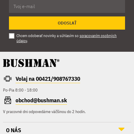
ODOSLAŤ
Chcem odoberať novinky a súhlasím so
spracovaním osobných
údajov
.
Volaj na 00421/908767330
Po-Pia 8:00 - 18:00
obchod@bushman.sk
V pracovné dni odpovedáme väčšinou do 2 hodín.
O NÁS