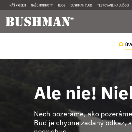
NÁŠ PRÍBEH
NAŠE HODNOTY
BLOG
BUSHMAN CLUB
TESTOVANÉ NA ĽUĎOCH
ÚV
Ale nie! Nie
Nech pozeráme, ako pozeráme
Buď je chybne zadaný odkaz, a
neexistuje.