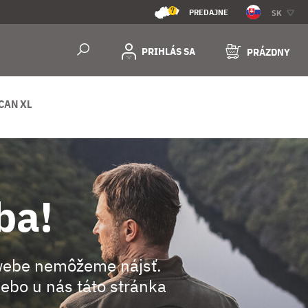
7
PREDAJNE
SK
PRIHLÁS SA
PRÁZDNY
CAN XL
ba!
webe nemôžeme nájsť.
ebo u nás táto stránka