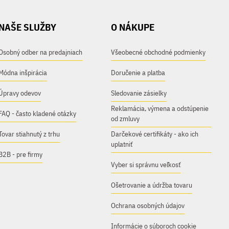
NAŠE SLUŽBY
O NÁKUPE
Osobný odber na predajniach
Všeobecné obchodné podmienky
Módna inšpirácia
Doručenie a platba
Úpravy odevov
Sledovanie zásielky
Reklamácia, výmena a odstúpenie
FAQ - často kladené otázky
od zmluvy
Tovar stiahnutý z trhu
Darčekové certifikáty - ako ich
uplatniť
B2B - pre firmy
Vyber si správnu veľkosť
Ošetrovanie a údržba tovaru
Ochrana osobných údajov
Informácie o súboroch cookie