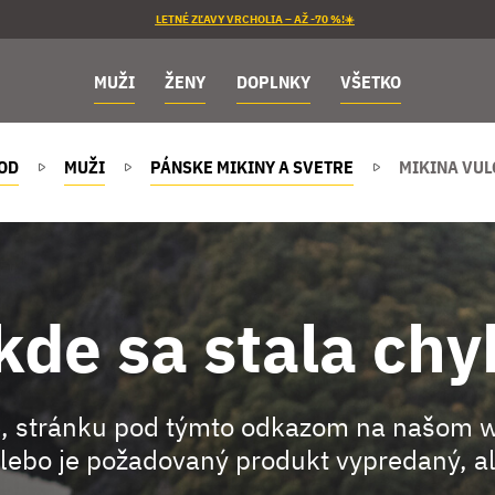
LETNÉ ZĽAVY VRCHOLIA – AŽ -70 %!☀️
MUŽI
ŽENY
DOPLNKY
VŠETKO
OD
MUŽI
PÁNSKE MIKINY A SVETRE
MIKINA VUL
kde sa stala chy
, stránku pod týmto odkazom na našom 
lebo je požadovaný produkt vypredaný, al