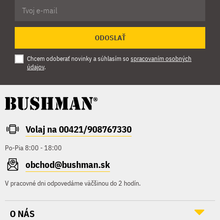
ODOSLAŤ
Chcem odoberať novinky a súhlasím so
spracovaním osobných
údajov
.
Volaj na 00421/908767330
Po-Pia 8:00 - 18:00
obchod@bushman.sk
V pracovné dni odpovedáme väčšinou do 2 hodín.
O NÁS