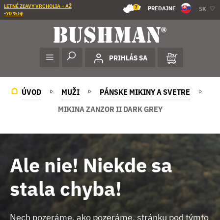
LETNÉ ZĽAVY VRCHOLIA – AŽ
7
PREDAJNE
SK
-70 %!☀️
PRIHLÁS SA
ÚVOD
MUŽI
PÁNSKE MIKINY A SVETRE
MIKINA ZANZOR II DARK GREY
Ale nie! Niekde sa
stala chyba!
Nech pozeráme, ako pozeráme, stránku pod týmto