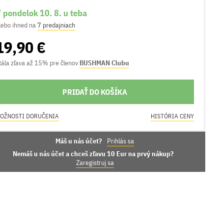
 pondelok 10. 8. u teba
lebo ihned na
7 predajniach
19,90 €
tála zľava až 15% pre členov
BUSHMAN Clubu
PRIDAŤ DO KOŠÍKA
OŽNOSTI DORUČENIA
HISTÓRIA CENY
Máš u nás účet?
Prihlás sa
Nemáš u nás účet a chceš zľavu 10 Eur na prvý nákup?
Zaregistruj sa