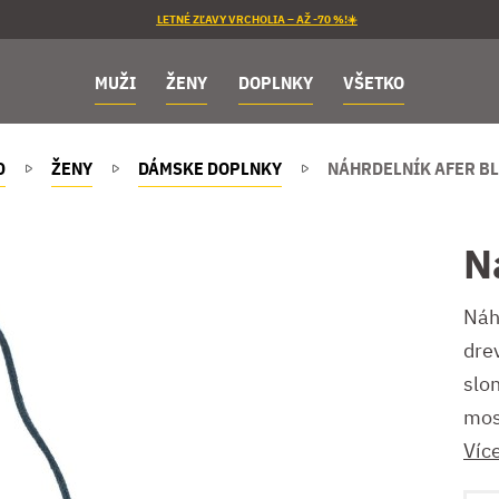
LETNÉ ZĽAVY VRCHOLIA – AŽ -70 %!☀️
MUŽI
ŽENY
DOPLNKY
VŠETKO
D
ŽENY
DÁMSKE DOPLNKY
NÁHRDELNÍK AFER BL
N
Náh
dre
slon
mos
Víc