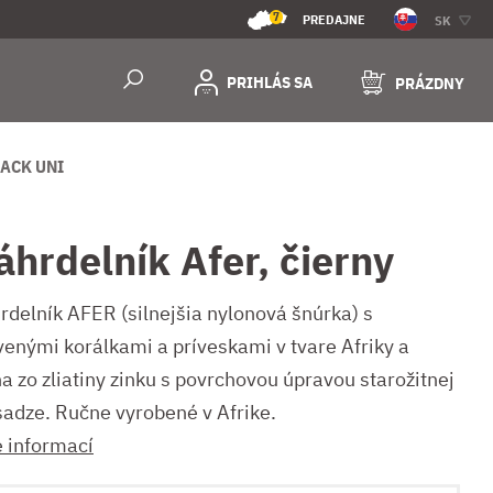
7
PREDAJNE
SK
PRIHLÁS SA
PRÁZDNY
ACK UNI
áhrdelník Afer, čierny
rdelník AFER (silnejšia nylonová šnúrka) s
venými korálkami a príveskami v tvare Afriky a
a zo zliatiny zinku s povrchovou úpravou starožitnej
adze. Ručne vyrobené v Afrike.
e informací