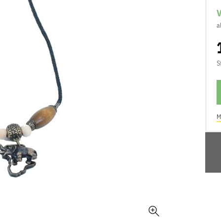
V
a
S
M