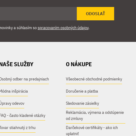
ODOSLAŤ
novinky a súhlasím so
spracovaním osobných údajov
.
NAŠE SLUŽBY
O NÁKUPE
Osobný odber na predajniach
Všeobecné obchodné podmienky
Módna inšpirácia
Doručenie a platba
Úpravy odevov
Sledovanie zásielky
Reklamácia, výmena a odstúpenie
FAQ - často kladené otázky
od zmluvy
Tovar stiahnutý z trhu
Darčekové certifikáty - ako ich
uplatniť