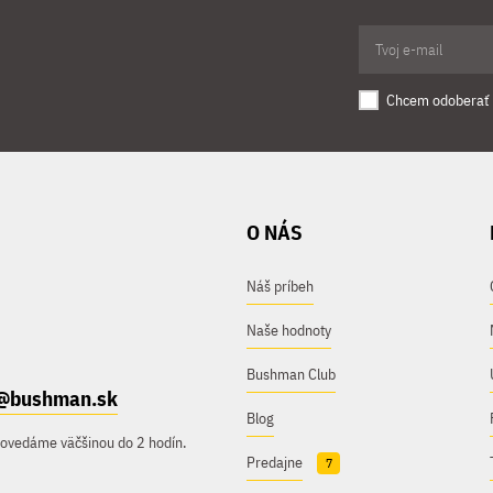
Chcem odoberať 
O NÁS
Náš príbeh
Naše hodnoty
Bushman Club
@bushman.sk
Blog
povedáme väčšinou do 2 hodín.
Predajne
7