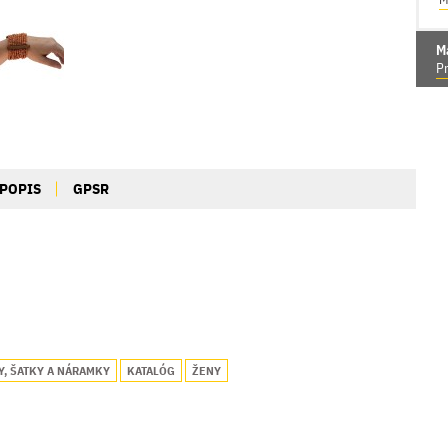
M
Pr
POPIS
GPSR
Y, ŠATKY A NÁRAMKY
KATALÓG
ŽENY