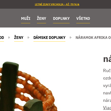
LETNÉ ZĽAVY VRCHOLIA – AŽ -70 %!☀️
MUŽI
ŽENY
DOPLNKY
VŠETKO
OD
ŽENY
DÁMSKE DOPLNKY
NÁRAMOK AFRIKA 
n
Ruč
ozd
vyr
navl
nár
Via