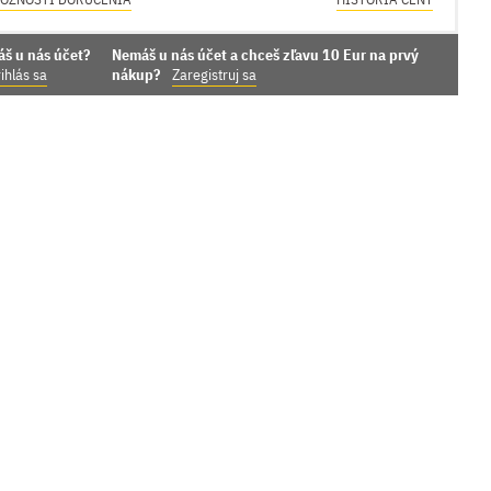
áš u nás účet?
Nemáš u nás účet a chceš zľavu 10 Eur na prvý
ihlás sa
nákup?
Zaregistruj sa