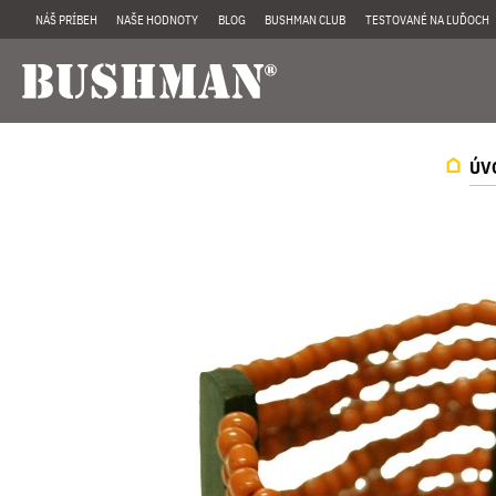
NÁŠ PRÍBEH
NAŠE HODNOTY
BLOG
BUSHMAN CLUB
TESTOVANÉ NA ĽUĎOCH
ÚV