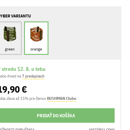
YBER VARIANTU
green
orange
 stredu 12. 8. u teba
lebo ihned na
7 predajniach
19,90 €
tála zľava až 15% pre členov
BUSHMAN Clubu
PRIDAŤ DO KOŠÍKA
OŽNOSTI DORUČENIA
HISTÓRIA CENY