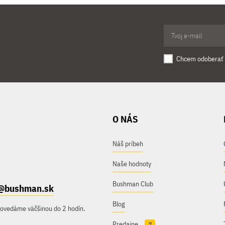
Chcem odoberať 
O NÁS
Náš príbeh
Naše hodnoty
Bushman Club
@bushman.sk
Blog
povedáme väčšinou do 2 hodín.
Predajne
7