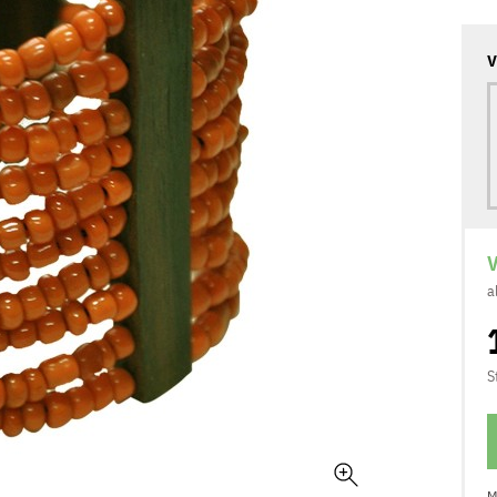
V
V
a
S
M