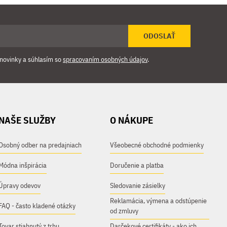
ODOSLAŤ
novinky a súhlasím so
spracovaním osobných údajov
.
NAŠE SLUŽBY
O NÁKUPE
Osobný odber na predajniach
Všeobecné obchodné podmienky
Módna inšpirácia
Doručenie a platba
Úpravy odevov
Sledovanie zásielky
Reklamácia, výmena a odstúpenie
FAQ - často kladené otázky
od zmluvy
Tovar stiahnutý z trhu
Darčekové certifikáty - ako ich