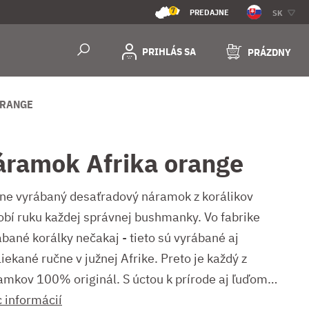
7
PREDAJNE
SK
PRIHLÁS SA
PRÁZDNY
ORANGE
áramok Afrika orange
ne vyrábaný desaťradový náramok z korálikov
obí ruku každej správnej bushmanky. Vo fabrike
ábané korálky nečakaj - tieto sú vyrábané aj
iekané ručne v južnej Afrike. Preto je každý z
amkov 100% originál. S úctou k prírode aj ľuďom…
c informácií