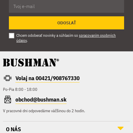
ODOSLAŤ
Chcem odoberať novinky a súhlasím so
spracovaním osobných
údajov
.
Volaj na 00421/908767330
Po-Pia 8:00 - 18:00
obchod@bushman.sk
V pracovné dni odpovedáme väčšinou do 2 hodín.
O NÁS