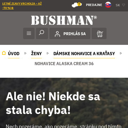
LETNÉ ZĽAVY VRCHOLIA – AŽ
7
PREDAJNE
SK
-70 %!☀️
PRIHLÁS SA
ÚVOD
ŽENY
DÁMSKE NOHAVICE A KRAŤASY
NOHAVICE ALASKA CREAM 36
Ale nie! Niekde sa
stala chyba!
Nech pozeráme, ako pozeráme, stránku pod týmto