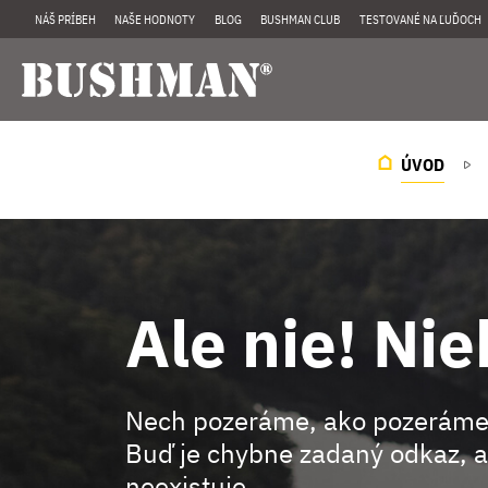
NÁŠ PRÍBEH
NAŠE HODNOTY
BLOG
BUSHMAN CLUB
TESTOVANÉ NA ĽUĎOCH
ÚVOD
Ale nie! Nie
Nech pozeráme, ako pozeráme
Buď je chybne zadaný odkaz, a
neexistuje.