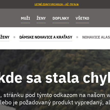
LETNÉ ZĽAVY VRCHOLIA – AŽ -70 %!☀️
MUŽI
ŽENY
DOPLNKY
VŠETKO
ŽENY
DÁMSKE NOHAVICE A KRAŤASY
NOHAVICE ALAS
kde sa stala chy
, stránku pod týmto odkazom na našom 
lebo je požadovaný produkt vypredaný, al