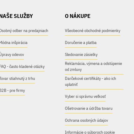
NAŠE SLUŽBY
O NÁKUPE
Osobný odber na predajniach
Všeobecné obchodné podmienky
Módna inšpirácia
Doručenie a platba
Úpravy odevov
Sledovanie zásielky
Reklamácia, výmena a odstúpenie
FAQ - často kladené otázky
od zmluvy
Tovar stiahnutý z trhu
Darčekové certifikáty - ako ich
uplatniť
B2B - pre firmy
Vyber si správnu veľkosť
Ošetrovanie a údržba tovaru
Ochrana osobných údajov
Informácie o súboroch cookie