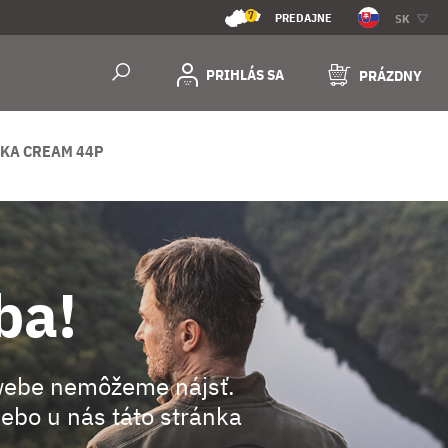
7
PREDAJNE
SK
PRIHLÁS SA
PRÁZDNY
KA CREAM 44P
ba!
webe nemôžeme nájsť.
ebo u nás táto stránka