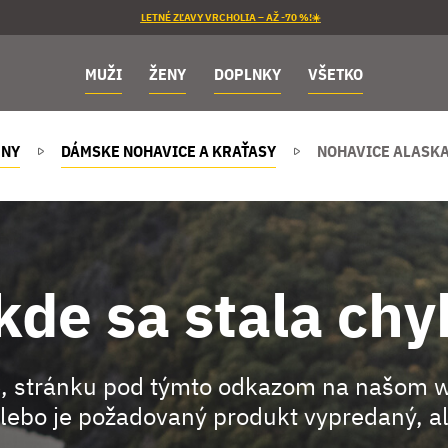
LETNÉ ZĽAVY VRCHOLIA – AŽ -70 %!☀️
MUŽI
ŽENY
DOPLNKY
VŠETKO
ENY
DÁMSKE NOHAVICE A KRAŤASY
NOHAVICE ALASKA
kde sa stala chy
, stránku pod týmto odkazom na našom 
lebo je požadovaný produkt vypredaný, al