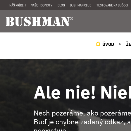
NÁŠ PRÍBEH
NAŠE HODNOTY
BLOG
BUSHMAN CLUB
TESTOVANÉ NA ĽUĎOCH
ÚVOD
Ž
Ale nie! Nie
Nech pozeráme, ako pozeráme
Buď je chybne zadaný odkaz, a
neexistuje.