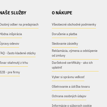
NAŠE SLUŽBY
O NÁKUPE
Osobný odber na predajniach
Všeobecné obchodné podmienky
Módna inšpirácia
Doručenie a platba
Úpravy odevov
Sledovanie zásielky
Reklamácia, výmena a odstúpenie
FAQ - často kladené otázky
od zmluvy
Tovar stiahnutý z trhu
Darčekové certifikáty - ako ich
uplatniť
B2B - pre firmy
Vyber si správnu veľkosť
Ošetrovanie a údržba tovaru
Ochrana osobných údajov
Informácie o súboroch cookie