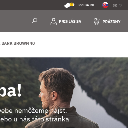
7
PREDAJNE
SK
PRIHLÁS SA
PRÁZDNY
 DARK BROWN 40
ba!
webe nemôžeme nájsť.
ebo u nás táto stránka