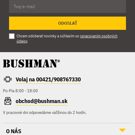
ODOSLAŤ
Chcem odoberať novinky a súhlasím so
spracovaním osobných
údajov
.
Volaj na 00421/908767330
Po-Pia 8:00 - 18:00
obchod@bushman.sk
V pracovné dni odpovedáme väčšinou do 2 hodín.
O NÁS