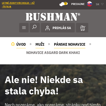
LETNÉ ZĽAVY VRCHOLIA – AŽ
7
PREDAJNE
SK
-70 %!☀️
PRIHLÁS SA
ÚVOD
MUŽI
PÁNSKE NOHAVICE
NOHAVICE ASGARD DARK KHAKI
Ale nie! Niekde sa
stala chyba!
Nech pozeráme, ako pozeráme, stránku pod týmto