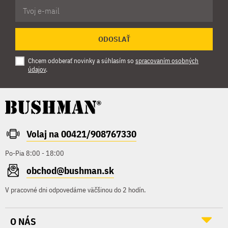
ODOSLAŤ
Chcem odoberať novinky a súhlasím so
spracovaním osobných
údajov
.
Volaj na 00421/908767330
Po-Pia 8:00 - 18:00
obchod@bushman.sk
V pracovné dni odpovedáme väčšinou do 2 hodín.
O NÁS