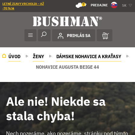
LETNÉ ZĽAVY VRCHOLIA – AŽ
7
PREDAJNE
SK
-70 %!☀️
PRIHLÁS SA
ÚVOD
ŽENY
DÁMSKE NOHAVICE A KRAŤASY
NOHAVICE AUGUSTA BEIGE 44
Ale nie! Niekde sa
stala chyba!
Nech pozeráme, ako pozeráme, stránku pod týmto