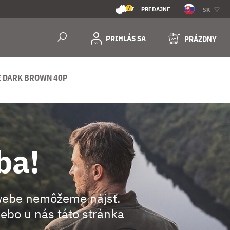
7
PREDAJNE
SK
PRIHLÁS SA
PRÁZDNY
E DARK BROWN 40P
ba!
webe nemôžeme nájsť.
ebo u nás táto stránka