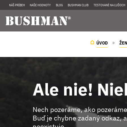
NÁŠ PRÍBEH
NAŠE HODNOTY
BLOG
BUSHMAN CLUB
TESTOVANÉ NA ĽUĎOCH
ÚVOD
ŽE
Ale nie! Nie
Nech pozeráme, ako pozeráme
Buď je chybne zadaný odkaz, a
neexistuje.