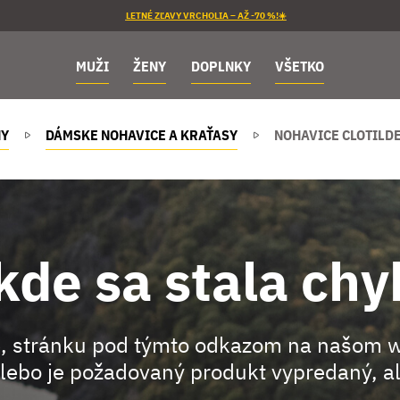
LETNÉ ZĽAVY VRCHOLIA – AŽ -70 %!☀️
MUŽI
ŽENY
DOPLNKY
VŠETKO
NY
DÁMSKE NOHAVICE A KRAŤASY
NOHAVICE CLOTILD
kde sa stala chy
, stránku pod týmto odkazom na našom 
lebo je požadovaný produkt vypredaný, al