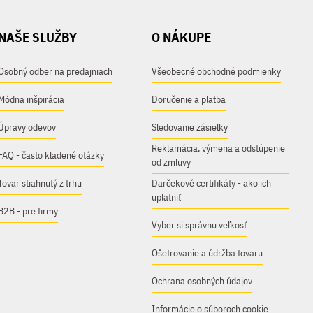
NAŠE SLUŽBY
O NÁKUPE
Osobný odber na predajniach
Všeobecné obchodné podmienky
Módna inšpirácia
Doručenie a platba
Úpravy odevov
Sledovanie zásielky
Reklamácia, výmena a odstúpenie
FAQ - často kladené otázky
od zmluvy
Tovar stiahnutý z trhu
Darčekové certifikáty - ako ich
uplatniť
B2B - pre firmy
Vyber si správnu veľkosť
Ošetrovanie a údržba tovaru
Ochrana osobných údajov
Informácie o súboroch cookie