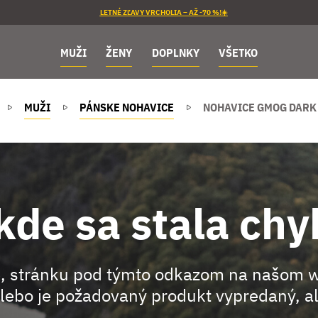
LETNÉ ZĽAVY VRCHOLIA – AŽ -70 %!☀️
MUŽI
ŽENY
DOPLNKY
VŠETKO
MUŽI
PÁNSKE NOHAVICE
NOHAVICE GMOG DARK
kde sa stala chy
, stránku pod týmto odkazom na našom 
lebo je požadovaný produkt vypredaný, al