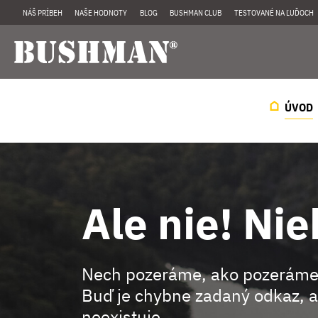
NÁŠ PRÍBEH
NAŠE HODNOTY
BLOG
BUSHMAN CLUB
TESTOVANÉ NA ĽUĎOCH
ÚVOD
Ale nie! Nie
Nech pozeráme, ako pozeráme
Buď je chybne zadaný odkaz, a
neexistuje.