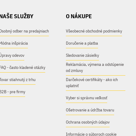
NAŠE SLUŽBY
O NÁKUPE
Osobný odber na predajniach
Všeobecné obchodné podmienky
Módna inšpirácia
Doručenie a platba
Úpravy odevov
Sledovanie zásielky
Reklamácia, výmena a odstúpenie
FAQ - často kladené otázky
od zmluvy
Tovar stiahnutý z trhu
Darčekové certifikáty - ako ich
uplatniť
B2B - pre firmy
Vyber si správnu veľkosť
Ošetrovanie a údržba tovaru
Ochrana osobných údajov
Informácie o súboroch cookie