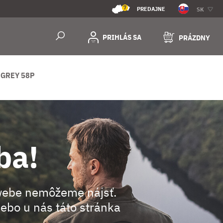
7
PREDAJNE
SK
PRIHLÁS SA
PRÁZDNY
 GREY 58P
ba!
webe nemôžeme nájsť.
ebo u nás táto stránka