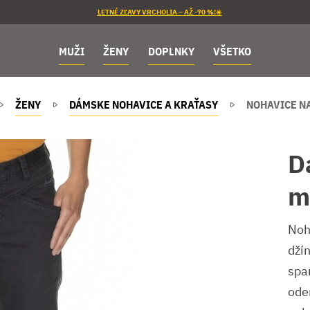
LETNÉ ZĽAVY VRCHOLIA – AŽ -70 %!☀️
MUŽI
ŽENY
DOPLNKY
VŠETKO
ŽENY
DÁMSKE NOHAVICE A KRAŤASY
NOHAVICE NA
D
m
Noh
džín
spa
ode