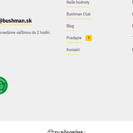
Naše hodnoty
Bushman Club
@bushman.sk
Blog
povedáme väčšinou do 2 hodín.
Predajne
7
Kontakt
TU PÔSOBÍME