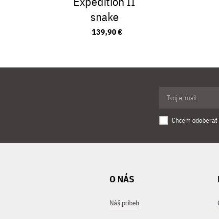
Expedition II
snake
139,90 €
Chcem odoberať 
O NÁS
Náš príbeh