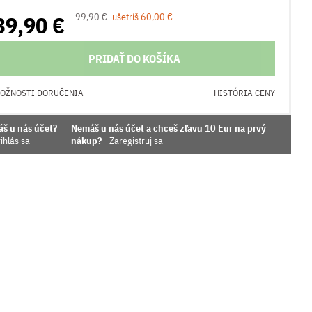
39,90 €
99,90 €
ušetríš 60,00 €
PRIDAŤ DO KOŠÍKA
OŽNOSTI DORUČENIA
HISTÓRIA CENY
áš u nás účet?
Nemáš u nás účet a chceš zľavu 10 Eur na prvý
ihlás sa
nákup?
Zaregistruj sa