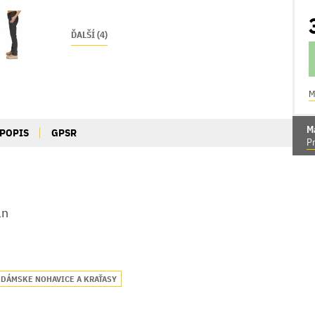
ĎALŠÍ (4)
M
M
POPIS
GPSR
Pr
an
DÁMSKE NOHAVICE A KRAŤASY