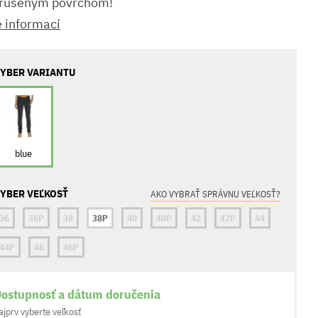
rúseným povrchom!
e informací
YBER VARIANTU
blue
YBER VEĽKOSŤ
AKO VYBRAŤ SPRÁVNU VEĽKOSŤ?
36
36P
38
38P
40
40P
42
42P
44
44P
46
46P
ostupnosť a dátum doručenia
ajprv vyberte veľkosť