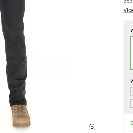
pob
Víc
V
V
D
n