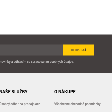
ODOSLAŤ
novinky a súhlasím so
spracovaním osobných údajov
.
NAŠE SLUŽBY
O NÁKUPE
Osobný odber na predajniach
Všeobecné obchodné podmienky