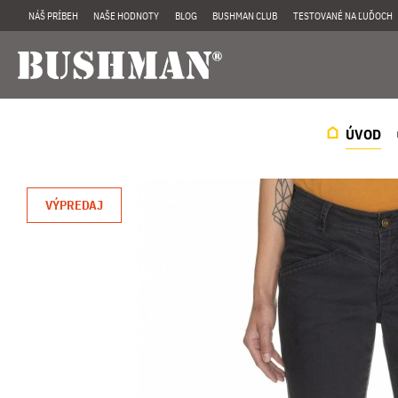
NÁŠ PRÍBEH
NAŠE HODNOTY
BLOG
BUSHMAN CLUB
TESTOVANÉ NA ĽUĎOCH
ÚVOD
VÝPREDAJ