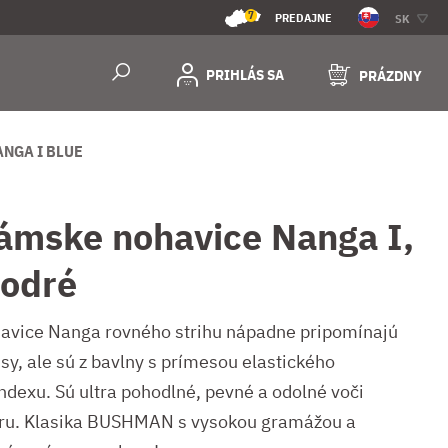
7
PREDAJNE
SK
PRIHLÁS SA
PRÁZDNY
NGA I BLUE
ámske nohavice Nanga I,
odré
avice Nanga rovného strihu nápadne pripomínajú
sy, ale sú z bavlny s prímesou elastického
ndexu. Sú ultra pohodlné, pevné a odolné voči
ru. Klasika BUSHMAN s vysokou gramážou a