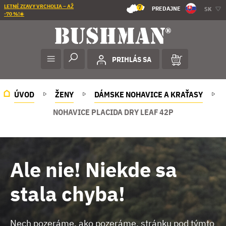
LETNÉ ZĽAVY VRCHOLIA – AŽ
7
PREDAJNE
SK
-70 %!☀️
PRIHLÁS SA
ÚVOD
ŽENY
DÁMSKE NOHAVICE A KRAŤASY
NOHAVICE PLACIDA DRY LEAF 42P
Ale nie! Niekde sa
stala chyba!
Nech pozeráme, ako pozeráme, stránku pod týmto