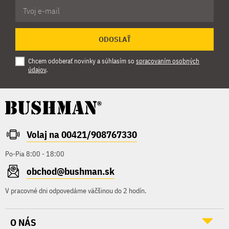
ODOSLAŤ
Chcem odoberať novinky a súhlasím so
spracovaním osobných
údajov
.
Volaj na 00421/908767330
Po-Pia 8:00 - 18:00
obchod@bushman.sk
V pracovné dni odpovedáme väčšinou do 2 hodín.
O NÁS