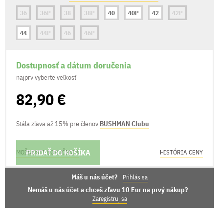
36
36P
38
38P
40
40P
42
42P
44
44P
46
46P
Dostupnosť a dátum doručenia
najprv vyberte veľkosť
82,90 €
Stála zľava až 15% pre členov
BUSHMAN Clubu
PRIDAŤ DO KOŠÍKA
MOŽNOSTI DORUČENIA
HISTÓRIA CENY
Máš u nás účet?
Prihlás sa
Nemáš u nás účet a chceš zľavu 10 Eur na prvý nákup?
Zaregistruj sa