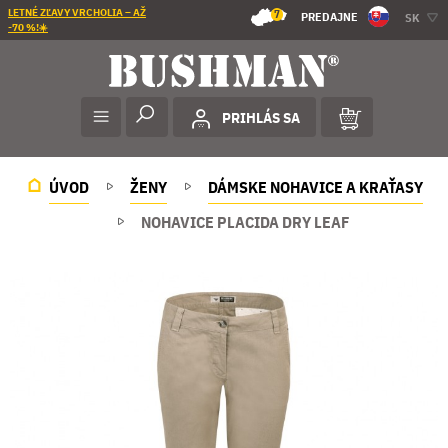
LETNÉ ZĽAVY VRCHOLIA – AŽ
7
PREDAJNE
SK
-70 %!☀️
PRIHLÁS SA
ÚVOD
ŽENY
DÁMSKE NOHAVICE A KRAŤASY
NOHAVICE PLACIDA DRY LEAF