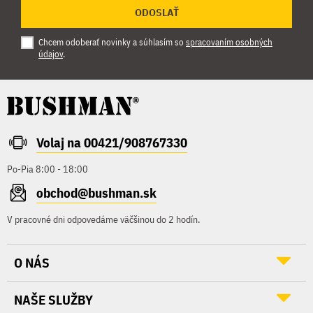
ODOSLAŤ
Chcem odoberať novinky a súhlasím so
spracovaním osobných
údajov
.
Volaj na 00421/908767330
Po-Pia 8:00 - 18:00
obchod@bushman.sk
V pracovné dni odpovedáme väčšinou do 2 hodín.
O NÁS
NAŠE SLUŽBY