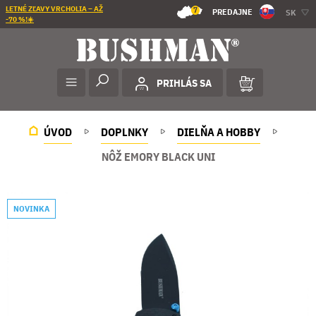
LETNÉ ZĽAVY VRCHOLIA – AŽ
7
PREDAJNE
SK
-70 %!☀️
PRIHLÁS SA
ÚVOD
DOPLNKY
DIELŇA A HOBBY
NÔŽ EMORY BLACK UNI
NOVINKA