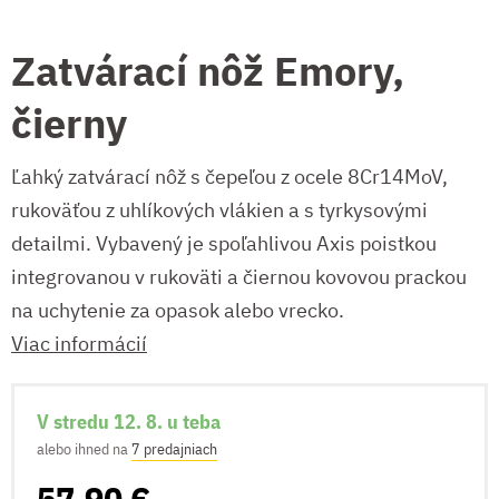
Zatvárací nôž Emory,
čierny
Ľahký zatvárací nôž s čepeľou z ocele 8Cr14MoV,
rukoväťou z uhlíkových vlákien a s tyrkysovými
detailmi. Vybavený je spoľahlivou Axis poistkou
integrovanou v rukoväti a čiernou kovovou prackou
na uchytenie za opasok alebo vrecko.
Viac informácií
V stredu 12. 8. u teba
alebo ihned na
7 predajniach
57,90 €