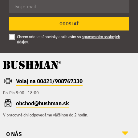
ODOSLAŤ
Chcem odoberať novinky a súhlasím so
spracovaním osobných
údajov
.
Volaj na 00421/908767330
Po-Pia 8:00 - 18:00
obchod@bushman.sk
V pracovné dni odpovedáme väčšinou do 2 hodín.
O NÁS