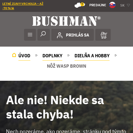
LETNÉ ZĽAVY VRCHOLIA – AŽ
7
PREDAJNE
SK
-70 %!☀️
PRIHLÁS SA
ÚVOD
DOPLNKY
DIELŇA A HOBBY
NÔŽ WASP BROWN
Ale nie! Niekde sa
stala chyba!
Nech pozeráme, ako pozeráme, stránku pod týmto