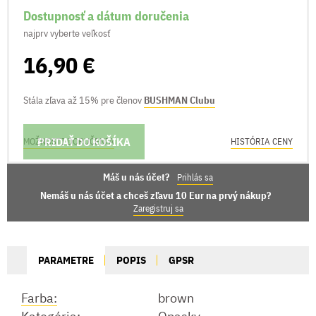
Dostupnosť a dátum doručenia
najprv vyberte veľkosť
16,90 €
Stála zľava až 15% pre členov
BUSHMAN Clubu
PRIDAŤ DO KOŠÍKA
MOŽNOSTI DORUČENIA
HISTÓRIA CENY
Máš u nás účet?
Prihlás sa
Nemáš u nás účet a chceš zľavu 10 Eur na prvý nákup?
Zaregistruj sa
PARAMETRE
POPIS
GPSR
Farba:
brown