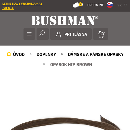
LETNÉ ZĽAVY VRCHOLIA – AŽ
7
PREDAJNE
SK
-70 %!☀️
PRIHLÁS SA
ÚVOD
DOPLNKY
DÁMSKE A PÁNSKE OPASKY
OPASOK HIP BROWN